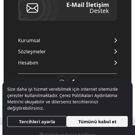
E-Mail İletişim
Destek
Kurumsal
Sözleşmeler
Hesabım
Size daha iyi hizmet verebilmek için internet sitemizde
© 2020
Mnpc
. Tüm hakları saklıdır.
çerezler kullanılmaktadır. Çerez Politikaları Aydınlatma
Metni’ni okuyabilir ve dilerseniz tercihlerinizi
değiştirebilirsiniz.
®
Tercihleri ayarla
Tümünü kabul et
Hipotenüs
Yeni Nesil E-Ticaret Sistemleri ile Hazırlanmıştır.
0
Gizlilik ve Çerez Politikası