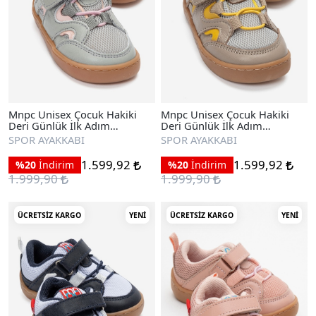
Mnpc Unisex Çocuk Hakiki
Mnpc Unisex Çocuk Hakiki
Deri Günlük İlk Adım
Deri Günlük İlk Adım
Ayakkabı
Ayakkabı
SPOR AYAKKABI
SPOR AYAKKABI
1.599,92
1.599,92
%20
İndirim
%20
İndirim
1.999,90
1.999,90
ÜCRETSIZ KARGO
YENI
ÜCRETSIZ KARGO
YENI