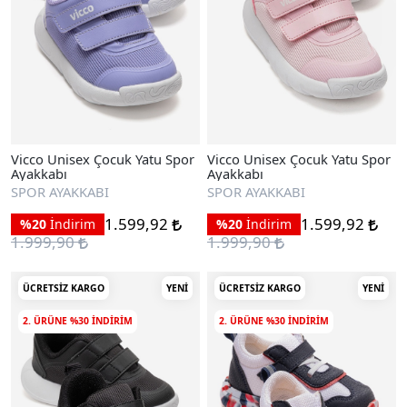
Vicco Unisex Çocuk Yatu Spor
Vicco Unisex Çocuk Yatu Spor
Ayakkabı
Ayakkabı
SPOR AYAKKABI
SPOR AYAKKABI
1.599,92
1.599,92
%20
İndirim
%20
İndirim
1.999,90
1.999,90
ÜCRETSIZ KARGO
YENI
ÜCRETSIZ KARGO
YENI
2. ÜRÜNE %30 INDIRIM
2. ÜRÜNE %30 INDIRIM