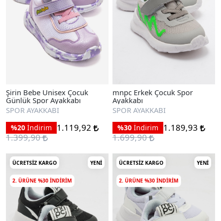
Şirin Bebe Unisex Çocuk
mnpc Erkek Çocuk Spor
Günlük Spor Ayakkabı
Ayakkabı
SPOR AYAKKABI
SPOR AYAKKABI
1.119,92
1.189,93
%20
İndirim
%30
İndirim
1.399,90
1.699,90
ÜCRETSIZ KARGO
YENI
ÜCRETSIZ KARGO
YENI
2. ÜRÜNE %30 INDIRIM
2. ÜRÜNE %30 INDIRIM