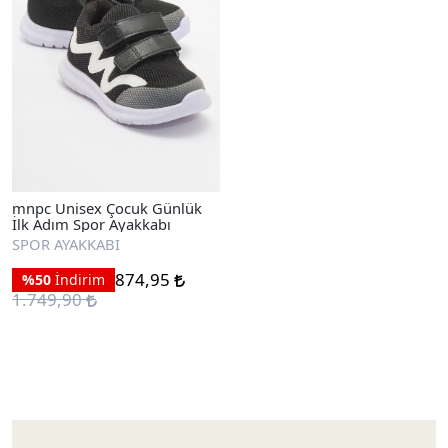
mnpc Unisex Çocuk Günlük
İlk Adım Spor Ayakkabı
SPOR AYAKKABI
874,95
%50
İndirim
1.749,90
Ayakkabıları