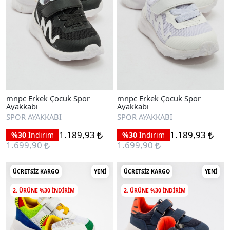
mnpc Erkek Çocuk Spor
mnpc Erkek Çocuk Spor
Ayakkabı
Ayakkabı
SPOR AYAKKABI
SPOR AYAKKABI
1.189,93
1.189,93
%30
İndirim
%30
İndirim
1.699,90
1.699,90
ÜCRETSIZ KARGO
YENI
ÜCRETSIZ KARGO
YENI
2. ÜRÜNE %30 INDIRIM
2. ÜRÜNE %30 INDIRIM