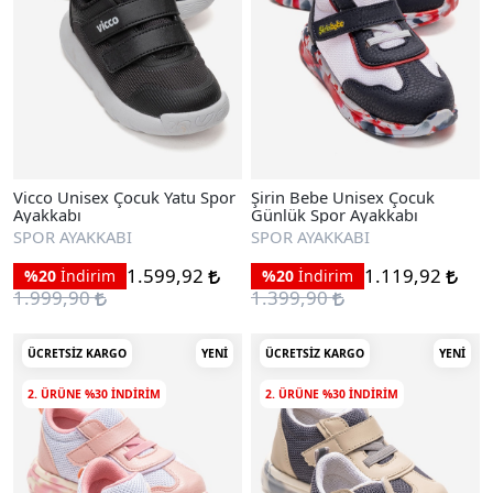
Vicco Unisex Çocuk Yatu Spor
Şirin Bebe Unisex Çocuk
Ayakkabı
Günlük Spor Ayakkabı
SPOR AYAKKABI
SPOR AYAKKABI
1.599,92
1.119,92
%20
İndirim
%20
İndirim
1.999,90
1.399,90
ÜCRETSIZ KARGO
YENI
ÜCRETSIZ KARGO
YENI
2. ÜRÜNE %30 INDIRIM
2. ÜRÜNE %30 INDIRIM