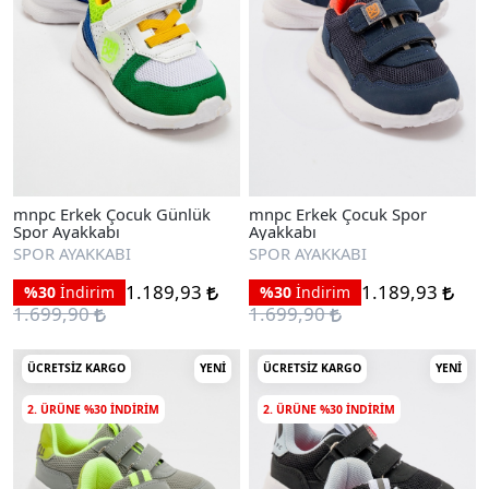
mnpc Erkek Çocuk Günlük
mnpc Erkek Çocuk Spor
Spor Ayakkabı
Ayakkabı
SPOR AYAKKABI
SPOR AYAKKABI
1.189,93
1.189,93
%30
İndirim
%30
İndirim
1.699,90
1.699,90
ÜCRETSIZ KARGO
YENI
ÜCRETSIZ KARGO
YENI
2. ÜRÜNE %30 INDIRIM
2. ÜRÜNE %30 INDIRIM