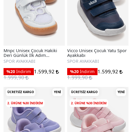
Mnpc Unisex Çocuk Hakiki
Vicco Unisex Çocuk Yatu Spor
Deri Günlük İlk Adım
Ayakkabı
Ayakkabı
SPOR AYAKKABI
SPOR AYAKKABI
1.599,92
1.599,92
%20
İndirim
%20
İndirim
1.999,90
1.999,90
ÜCRETSIZ KARGO
YENI
ÜCRETSIZ KARGO
YENI
2. ÜRÜNE %30 INDIRIM
2. ÜRÜNE %30 INDIRIM