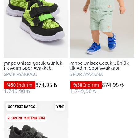
mnpc Unisex Çocuk Günlük
mnpc Unisex Çocuk Günlük
İlk Adım Spor Ayakkabı
İlk Adım Spor Ayakkabı
SPOR AYAKKABI
SPOR AYAKKABI
874,95
874,95
%50
İndirim
%50
İndirim
1.749,90
1.749,90
ÜCRETSIZ KARGO
YENI
2. ÜRÜNE %30 INDIRIM