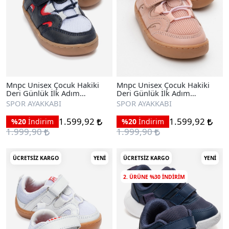
Mnpc Unisex Çocuk Hakiki
Mnpc Unisex Çocuk Hakiki
Deri Günlük İlk Adım
Deri Günlük İlk Adım
Ayakkabı
Ayakkabı
SPOR AYAKKABI
SPOR AYAKKABI
1.599,92
1.599,92
%20
İndirim
%20
İndirim
1.999,90
1.999,90
ÜCRETSIZ KARGO
YENI
ÜCRETSIZ KARGO
YENI
2. ÜRÜNE %30 INDIRIM