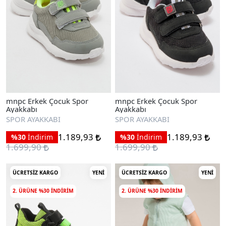
mnpc Erkek Çocuk Spor
mnpc Erkek Çocuk Spor
Ayakkabı
Ayakkabı
SPOR AYAKKABI
SPOR AYAKKABI
1.189,93
1.189,93
%30
İndirim
%30
İndirim
1.699,90
1.699,90
ÜCRETSIZ KARGO
YENI
ÜCRETSIZ KARGO
YENI
2. ÜRÜNE %30 INDIRIM
2. ÜRÜNE %30 INDIRIM