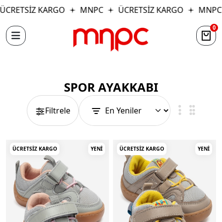
ETSİZ KARGO
MNPC
ÜCRETSİZ KARGO
MNPC
0
SPOR AYAKKABI
Filtrele
ÜCRETSIZ KARGO
YENI
ÜCRETSIZ KARGO
YENI