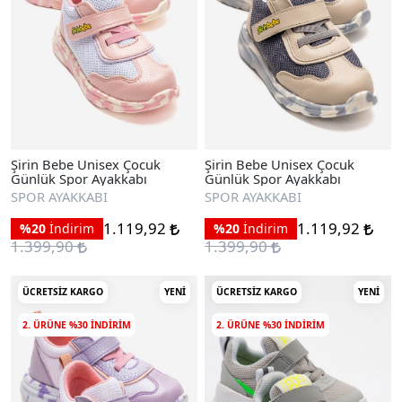
Şirin Bebe Unisex Çocuk
Şirin Bebe Unisex Çocuk
Günlük Spor Ayakkabı
Günlük Spor Ayakkabı
SPOR AYAKKABI
SPOR AYAKKABI
1.119,92
1.119,92
%20
İndirim
%20
İndirim
1.399,90
1.399,90
ÜCRETSIZ KARGO
YENI
ÜCRETSIZ KARGO
YENI
2. ÜRÜNE %30 INDIRIM
2. ÜRÜNE %30 INDIRIM