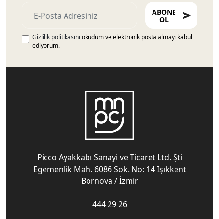
ABONE
OL
Gizlilik politikasını
okudum ve elektronik posta almayı kabul
ediyorum.
Picco Ayakkabı Sanayi ve Ticaret Ltd. Şti
Egemenlik Mah. 6086 Sok. No: 14 Işıkkent
Bornova / İzmir
444 29 26