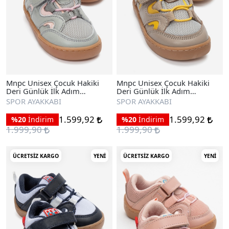
Mnpc Unisex Çocuk Hakiki
Mnpc Unisex Çocuk Hakiki
Deri Günlük İlk Adım
Deri Günlük İlk Adım
Ayakkabı
Ayakkabı
SPOR AYAKKABI
SPOR AYAKKABI
1.599,92
1.599,92
%20
İndirim
%20
İndirim
1.999,90
1.999,90
ÜCRETSIZ KARGO
YENI
ÜCRETSIZ KARGO
YENI