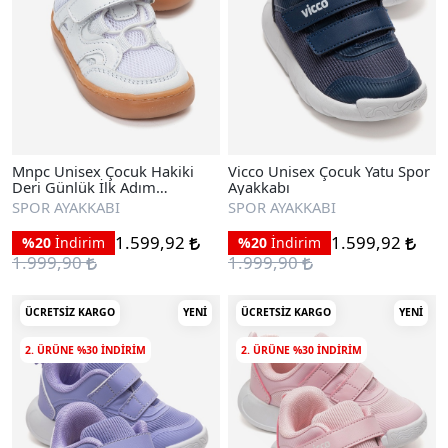
Mnpc Unisex Çocuk Hakiki
Vicco Unisex Çocuk Yatu Spor
Deri Günlük İlk Adım
Ayakkabı
Ayakkabı
SPOR AYAKKABI
SPOR AYAKKABI
1.599,92
1.599,92
%20
İndirim
%20
İndirim
1.999,90
1.999,90
ÜCRETSIZ KARGO
YENI
ÜCRETSIZ KARGO
YENI
2. ÜRÜNE %30 INDIRIM
2. ÜRÜNE %30 INDIRIM