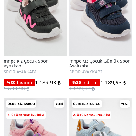
mnpc Kız Çocuk Spor
mnpc Kız Çocuk Günlük Spor
Ayakkabı
Ayakkabı
SPOR AYAKKABI
SPOR AYAKKABI
1.189,93
1.189,93
%30
İndirim
%30
İndirim
1.699,90
1.699,90
ÜCRETSIZ KARGO
YENI
ÜCRETSIZ KARGO
YENI
2. ÜRÜNE %30 INDIRIM
2. ÜRÜNE %30 INDIRIM