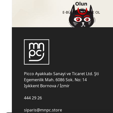
Olun
E-BÜLTENE ABONE OL
Picco Ayakkabı Sanayi ve Ticaret Ltd. Şti
Egemenlik Mah. 6086 Sok. No: 14
Işıkkent Bornova / İzmir
444 29 26
siparis@mnpc.store