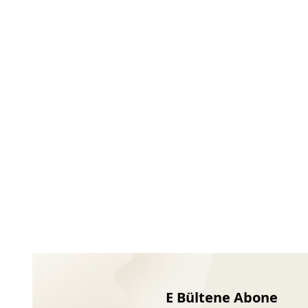
Ayakkabıları
E Bültene Abone