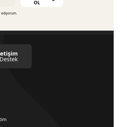
OL
l ediyorum.
letişim
Destek
etim