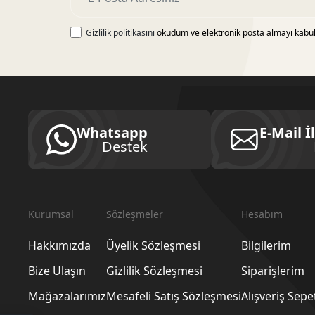
Gizlilik politikasını
okudum ve elektronik posta almayı kabu
Whatsapp
E-Mail İ
Destek
Kurumsal
Sözleşmeler
Hesabım
Hakkımızda
Üyelik Sözleşmesi
Bilgilerim
Bize Ulaşın
Gizlilik Sözleşmesi
Siparişlerim
Mağazalarımız
Mesafeli Satış Sözleşmesi
Alışveriş Sep