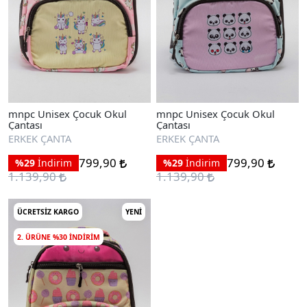
mnpc Unisex Çocuk Okul
mnpc Unisex Çocuk Okul
Çantası
Çantası
ERKEK ÇANTA
ERKEK ÇANTA
799,90
799,90
%29
İndirim
%29
İndirim
1.139,90
1.139,90
ÜCRETSIZ KARGO
YENI
2. ÜRÜNE %30 INDIRIM