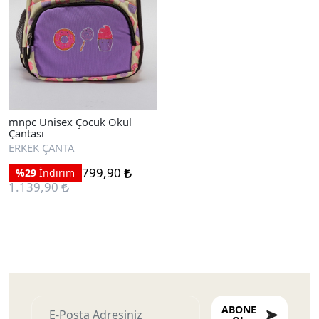
mnpc Unisex Çocuk Okul
Çantası
ERKEK ÇANTA
799,90
%29
İndirim
1.139,90
Ayakkabıları
ABONE