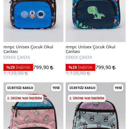
mnpc Unisex Çocuk Okul
mnpc Unisex Çocuk Okul
Çantası
Çantası
ERKEK ÇANTA
ERKEK ÇANTA
799,90
799,90
%29
İndirim
%29
İndirim
1.139,90
1.139,90
ÜCRETSIZ KARGO
YENI
ÜCRETSIZ KARGO
YENI
2. ÜRÜNE %30 INDIRIM
2. ÜRÜNE %30 INDIRIM