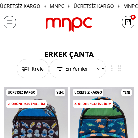
CRETSİZ KARGO
MNPC
ÜCRETSİZ KARGO
MNPC
0
ERKEK ÇANTA
Filtrele
ÜCRETSIZ KARGO
YENI
ÜCRETSIZ KARGO
YENI
2. ÜRÜNE %30 INDIRIM
2. ÜRÜNE %30 INDIRIM