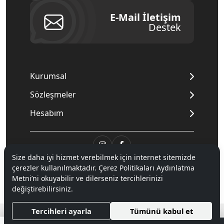
E-Mail İletişim
Destek
Kurumsal
Sözleşmeler
Hesabım
Size daha iyi hizmet verebilmek için internet sitemizde
© 2020
Mnpc
. Tüm hakları saklıdır.
çerezler kullanılmaktadır. Çerez Politikaları Aydınlatma
Metni’ni okuyabilir ve dilerseniz tercihlerinizi
değiştirebilirsiniz.
®
Hipotenüs
Yeni Nesil E-Ticaret Sistemleri ile Hazırlanmıştır.
Tercihleri ayarla
Tümünü kabul et