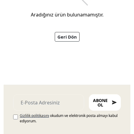
Aradığınız ürün bulunamamıştır.
Geri Dön
Ayakkabıları
ABONE
OL
Gizlilik politikasını
okudum ve elektronik posta almayı kabul
ediyorum.