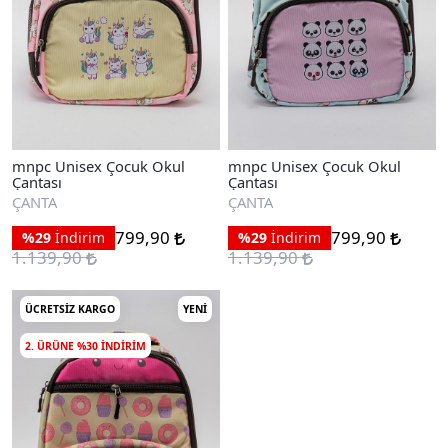
mnpc Unisex Çocuk Okul
mnpc Unisex Çocuk Okul
Çantası
Çantası
ÇANTA
ÇANTA
799,90
799,90
%29
İndirim
%29
İndirim
1.139,90
1.139,90
ÜCRETSIZ KARGO
YENI
2. ÜRÜNE %30 INDIRIM