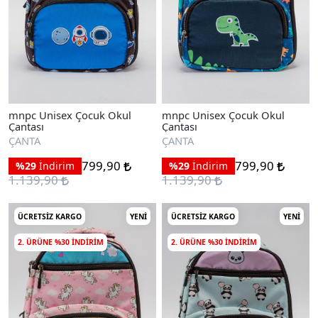
mnpc Unisex Çocuk Okul
mnpc Unisex Çocuk Okul
Çantası
Çantası
ÇANTA
ÇANTA
799,90
799,90
%29
İndirim
%29
İndirim
1.139,90
1.139,90
ÜCRETSIZ KARGO
YENI
ÜCRETSIZ KARGO
YENI
2. ÜRÜNE %30 INDIRIM
2. ÜRÜNE %30 INDIRIM