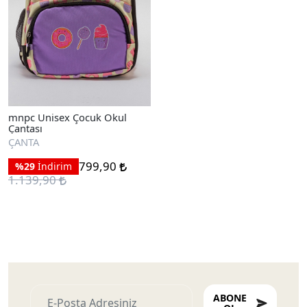
mnpc Unisex Çocuk Okul
Çantası
ÇANTA
799,90
%29
İndirim
1.139,90
Ayakkabıları
ABONE