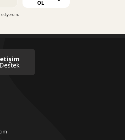
OL
l ediyorum.
letişim
Destek
etim