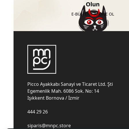
Olun
E-BÜLTENE ABONE OL
Picco Ayakkabı Sanayi ve Ticaret Ltd. Şti
Egemenlik Mah. 6086 Sok. No: 14
Işıkkent Bornova / İzmir
444 29 26
siparis@mnpc.store