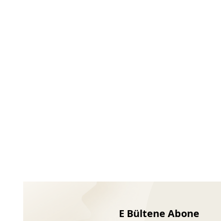
Ayakkabıları
E Bültene Abone