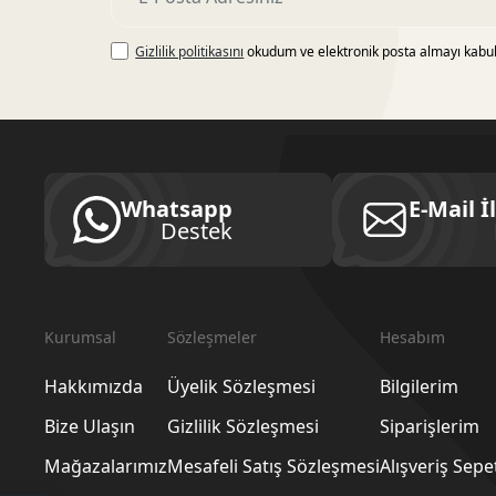
Gizlilik politikasını
okudum ve elektronik posta almayı kabu
Whatsapp
E-Mail İ
Destek
Kurumsal
Sözleşmeler
Hesabım
Hakkımızda
Üyelik Sözleşmesi
Bilgilerim
Bize Ulaşın
Gizlilik Sözleşmesi
Siparişlerim
Mağazalarımız
Mesafeli Satış Sözleşmesi
Alışveriş Sep