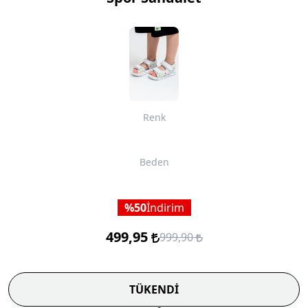
Renk
Beden
50
İndirim
499,95
999,90
TÜKENDİ