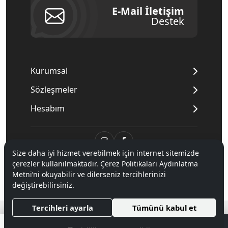
E-Mail İletişim
Destek
Kurumsal
Sözleşmeler
Hesabım
Size daha iyi hizmet verebilmek için internet sitemizde
çerezler kullanılmaktadır. Çerez Politikaları Aydınlatma
© 2020
Mnpc
. Tüm hakları saklıdır.
Metni’ni okuyabilir ve dilerseniz tercihlerinizi
değiştirebilirsiniz.
®
Tercihleri ayarla
Tümünü kabul et
Hipotenüs
Yeni Nesil E-Ticaret Sistemleri ile Hazırlanmıştır.
0