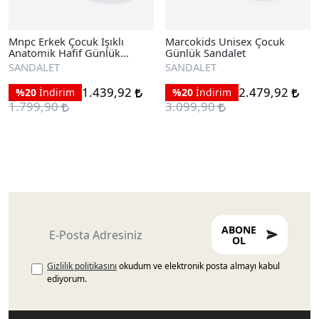
Mnpc Erkek Çocuk Işıklı
Marcokids Unisex Çocuk
Anatomik Hafif Günlük
Günlük Sandalet
Sandalet
SANDALET
SANDALET
1.439,92
2.479,92
%20
İndirim
%20
İndirim
1.799,90
3.099,90
ABONE
OL
Gizlilik politikasını
okudum ve elektronik posta almayı kabul
ediyorum.