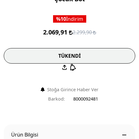
10
İndirim
2.069,91
2.299,90
TÜKENDİ
Stoğa Girince Haber Ver
Barkod:
8000092481
Ürün Bilgisi