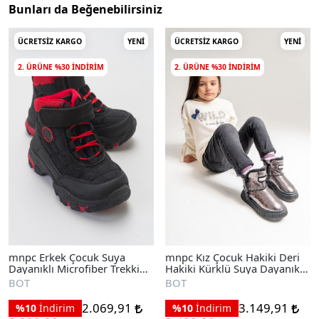
Bunları da Beğenebilirsiniz
ÜCRETSIZ KARGO
YENI
ÜCRETSIZ KARGO
YENI
2. ÜRÜNE %30 INDIRIM
2. ÜRÜNE %30 INDIRIM
mnpc Erkek Çocuk Suya
mnpc Kız Çocuk Hakiki Deri
Dayanıklı Microfiber Trekking
Hakiki Kürklü Suya Dayanıklı
Bot
Bot
BOT
BOT
2.069,91
3.149,91
%10
İndirim
%10
İndirim