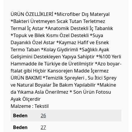
ÜRÜN ÖZELLİKLERİ *Microfiber Dış Materyal
*Bakteri Üretmeyen Sıcak Tutan Terletmez
Termal İç Astar *Anatomik Destekli İç Tabanlık
*Topuk ve Bilek Kısmı Özel Destekli *Suya
Dayanıklı Özel Astar *Kaymaz Hafif ve Esnek
Termo Taban *Kolay Giydirimli *Sağlıklı Ayak
Gelişimini Destekleyen Yapıya Sahiptir *%100 Yerli
Hammadde ile Türkiye de Üretilmiştir *Azo boyar-
ftalat gibi Hiçbir Kansorejen Madde İçermez
ÜRÜN BAKIMI *Temizlik Spreyleri , Su İtici Sprey
ve Natural Boyalar İle Bakım Yapılabilir *Makine
da Yıkama Asla Önerilmez * Son Ürün Fotosu
Ayak Ölçerdir
Malzeme : Tekstil
Beden
26
Beden
27