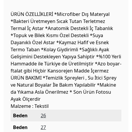
ÜRÜN ÖZELLİKLERİ *Microfiber Dış Materyal
*Bakteri Üretmeyen Sıcak Tutan Terletmez
Termal İç Astar *Anatomik Destekli İç Tabanlık
*Topuk ve Bilek Kısmı Özel Destekli *Suya
Dayanıklı Özel Astar *Kaymaz Hafif ve Esnek
Termo Taban *Kolay Giydirimli *Sağlıklı Ayak
Gelişimini Destekleyen Yapıya Sahiptir *%100 Yerli
Hammadde ile Türkiye de Üretilmiştir *Azo boyar-
ftalat gibi Hiçbir Kansorejen Madde İçermez
ÜRÜN BAKIMI *Temizlik Spreyleri , Su İtici Sprey
ve Natural Boyalar İle Bakım Yapılabilir *Makine
da Yıkama Asla Önerilmez * Son Ürün Fotosu
Ayak Ölçerdir
Malzeme : Tekstil
Beden
26
Beden
27