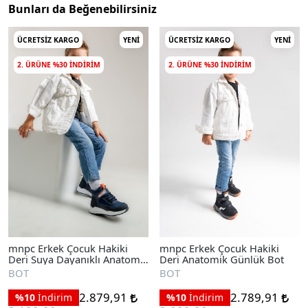
Bunları da Beğenebilirsiniz
ÜCRETSIZ KARGO
YENI
ÜCRETSIZ KARGO
YENI
2. ÜRÜNE %30 INDIRIM
2. ÜRÜNE %30 INDIRIM
mnpc Erkek Çocuk Hakiki
mnpc Erkek Çocuk Hakiki
Deri Suya Dayanıklı Anatomik
Deri Anatomik Günlük Bot
Günlük Bot
BOT
BOT
2.879,91
2.789,91
%10
İndirim
%10
İndirim