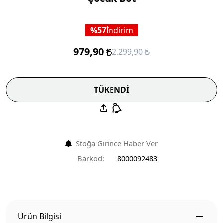
57
İndirim
979,90
2.299,90
TÜKENDİ
Stoğa Girince Haber Ver
Barkod:
8000092483
Ürün Bilgisi