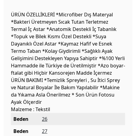
ÜRÜN ÖZELLİKLERİ *Microfiber Dış Materyal
*Bakteri Üretmeyen Sıcak Tutan Terletmez
Termal İç Astar *Anatomik Destekli İç Tabanlık
*Topuk ve Bilek Kısmı Özel Destekli *Suya
Dayanıklı Özel Astar *Kaymaz Hafif ve Esnek
Termo Taban *Kolay Giydirimli *Sağlıklı Ayak
Gelişimini Destekleyen Yapıya Sahiptir *%100 Yerli
Hammadde ile Türkiye de Üretilmiştir *Azo boyar-
ftalat gibi Hiçbir Kansorejen Madde İçermez
ÜRÜN BAKIMI *Temizlik Spreyleri , Su İtici Sprey
ve Natural Boyalar İle Bakım Yapılabilir *Makine
da Yıkama Asla Önerilmez * Son Ürün Fotosu
Ayak Ölçerdir
Malzeme : Tekstil
Beden
26
Beden
27