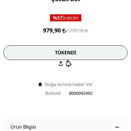
57
İndirim
979,90
2.299,90
TÜKENDİ
Stoğa Girince Haber Ver
Barkod:
8000092492
Ürün Bilgisi