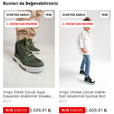
Bunları da Beğenebilirsiniz
ÜCRETSIZ KARGO
YENI
ÜCRETSIZ KARGO
YENI
2. ÜRÜNE %30 INDIRIM
2. ÜRÜNE %30 INDIRIM
mnpc Erkek Çocuk Suya
mnpc Unisex Çocuk Hakiki
Dayanıklı Anatomik Sneaker
Deri Anatomik Günlük Bot
Günlük Bot
BOT
BOT
3.599,91
2.609,91
%10
İndirim
%10
İndirim