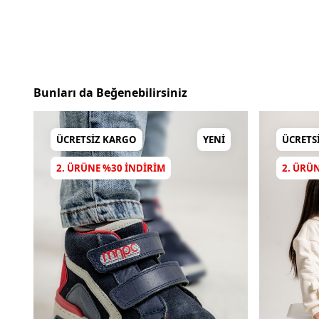
Bunları da Beğenebilirsiniz
ÜCRETSIZ KARGO
YENI
ÜCRETS
2. ÜRÜNE %30 INDIRIM
2. ÜRÜ