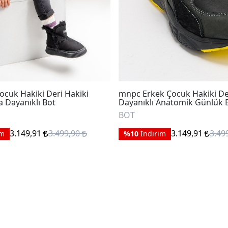
ocuk Hakiki Deri Hakiki
mnpc Erkek Çocuk Hakiki De
a Dayanıklı Bot
Dayanıklı Anatomik Günlük 
BOT
3.149,91
3.499,90
3.149,91
3.49
im
%10
İndirim