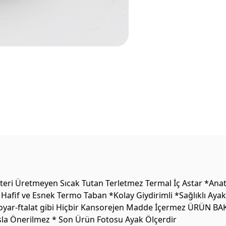
ri Üretmeyen Sıcak Tutan Terletmez Termal İç Astar *Anato
Hafif ve Esnek Termo Taban *Kolay Giydirimli *Sağlıklı Ayak
oyar-ftalat gibi Hiçbir Kansorejen Madde İçermez ÜRÜN BAKIM
Asla Önerilmez * Son Ürün Fotosu Ayak Ölçerdir