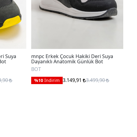
ri Suya
mnpc Erkek Çocuk Hakiki Deri Suya
mnp
Bot
Dayanıklı Anatomik Günlük Bot
Ana
BOT
BO
9,90
3.149,91
3.499,90
%10
İndirim
%