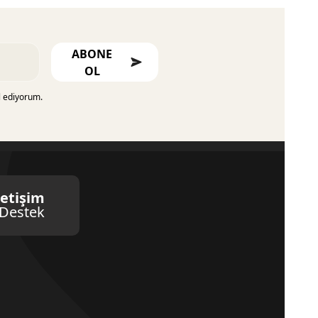
ABONE
OL
l ediyorum.
letişim
Destek