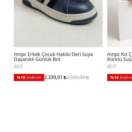
mnpc Erkek Çocuk Hakiki Deri Suya
mnpc Kız Ç
Dayanıklı Günlük Bot
Kürklü Suy
BOT
BOT
2.339,91
2.599,90
%10
İndirim
%10
İndir