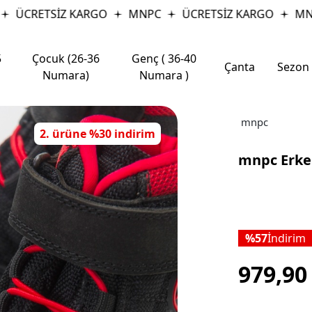
ÜCRETSİZ KARGO
MNPC
ÜCRETSİZ KARGO
MNPC
5
Çocuk (26-36
Genç ( 36-40
Çanta
Sezon
Numara)
Numara )
mnpc
2. ürüne %30 indirim
mnpc Erke
57
İndirim
979,9