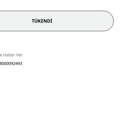
TÜKENDİ
ce Haber Ver
8000092493