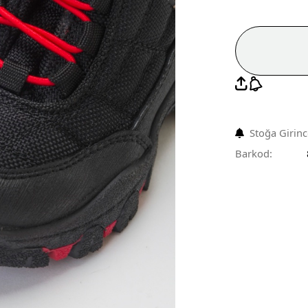
Stoğa Girin
Barkod: