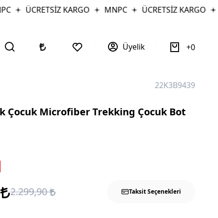
ÜCRETSİZ KARGO
MNPC
ÜCRETSİZ KARGO
MN
Üyelik
0
22K3B9439
k Çocuk Microfiber Trekking Çocuk Bot
0
2.299,90
Taksit Seçenekleri