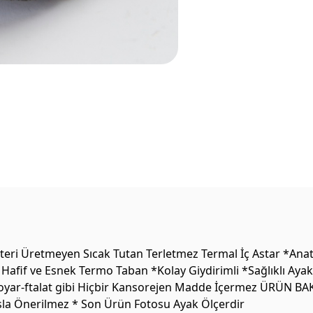
ri Üretmeyen Sıcak Tutan Terletmez Termal İç Astar *Anato
Hafif ve Esnek Termo Taban *Kolay Giydirimli *Sağlıklı Ayak
oyar-ftalat gibi Hiçbir Kansorejen Madde İçermez ÜRÜN BAKIM
Asla Önerilmez * Son Ürün Fotosu Ayak Ölçerdir