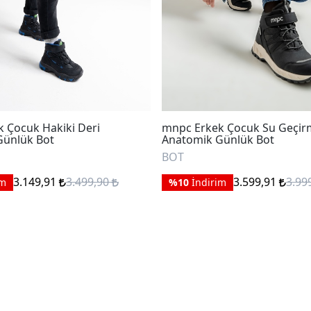
 Çocuk Hakiki Deri
mnpc Erkek Çocuk Su Geçir
Günlük Bot
Anatomik Günlük Bot
BOT
3.149,91
3.499,90
3.599,91
3.99
im
%10
İndirim