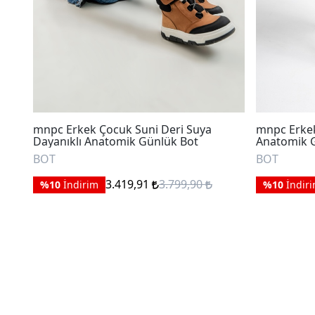
mnpc Erkek Çocuk Suni Deri Suya
mnpc Erkek
Dayanıklı Anatomik Günlük Bot
Anatomik 
BOT
BOT
3.419,91
3.799,90
%10
İndirim
%10
İndir