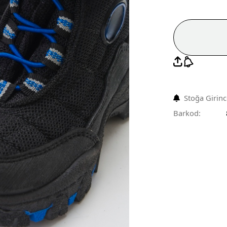
Stoğa Girin
Barkod: