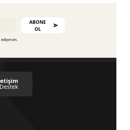
ABONE
OL
l ediyorum.
letişim
Destek