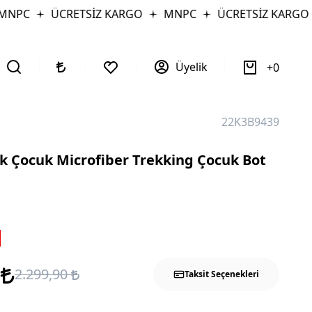
NPC
ÜCRETSİZ KARGO
MNPC
ÜCRETSİZ KARGO
Üyelik
0
22K3B9439
k Çocuk Microfiber Trekking Çocuk Bot
0
2.299,90
Taksit Seçenekleri