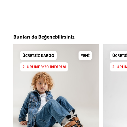
Bunları da Beğenebilirsiniz
ÜCRETSIZ KARGO
YENI
ÜCRETS
2. ÜRÜNE %30 INDIRIM
2. ÜRÜ