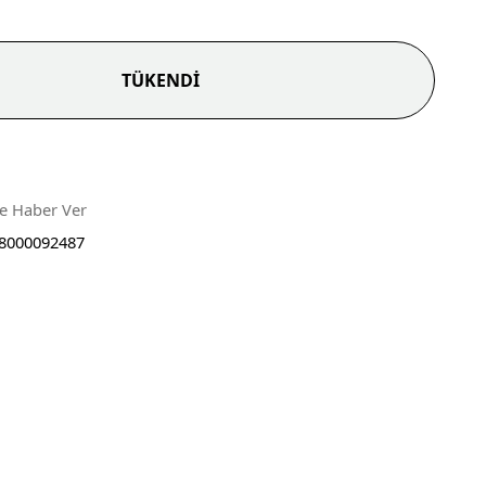
TÜKENDİ
ce Haber Ver
8000092487