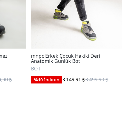
mez
mnpc Erkek Çocuk Hakiki Deri
mnp
Anatomik Günlük Bot
Day
BOT
BO
9,90
3.149,91
3.499,90
%10
İndirim
%