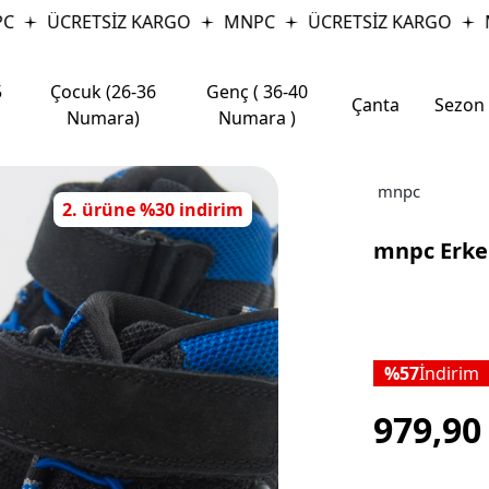
ÜCRETSİZ KARGO
MNPC
ÜCRETSİZ KARGO
M
5
Çocuk (26-36
Genç ( 36-40
Çanta
Sezon
Numara)
Numara )
mnpc
2. ürüne %30 indirim
mnpc Erke
57
İndirim
979,9