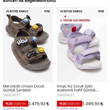
Bunları da Beğenebilirsiniz
ÜCRETSIZ KARGO
YENI
ÜCRETSIZ KARGO
YENI
2. ÜRÜNE %30 INDIRIM
Marcokids Unisex Çocuk
mnpc Kız Çocuk Işıklı
Günlük Sandalet
Anatomik Hafif Günlük
Sandalet
SANDALET
SANDALET
2.479,92
1.049,93
%20
İndirim
%30
İndirim
3.099,90
1.499,90