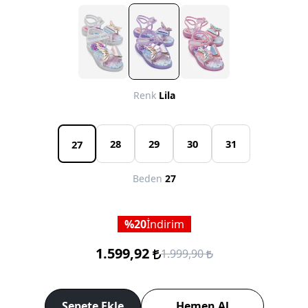
Renk
Lila
28
29
30
31
27
Beden
27
20
İndirim
1.599,92
1.999,90
Sepete Ekle
Hemen Al