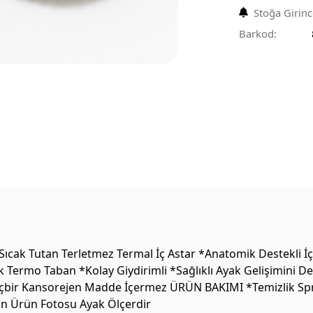
Stoğa Girin
Barkod:
ak Tutan Terletmez Termal İç Astar *Anatomik Destekli İç 
k Termo Taban *Kolay Giydirimli *Sağlıklı Ayak Gelişimini 
 Hiçbir Kansorejen Madde İçermez ÜRÜN BAKIMI *Temizlik Sprey
on Ürün Fotosu Ayak Ölçerdir