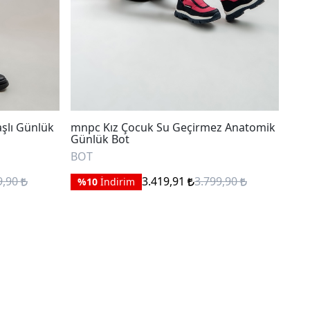
şlı Günlük
mnpc Kız Çocuk Su Geçirmez Anatomik
mnp
Günlük Bot
Day
BOT
BO
9,90
3.419,91
3.799,90
%10
İndirim
%