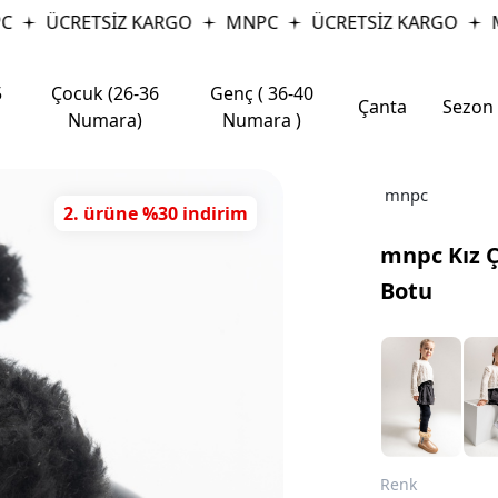
ÜCRETSİZ KARGO
MNPC
ÜCRETSİZ KARGO
MN
5
Çocuk (26-36
Genç ( 36-40
Çanta
Sezon
Numara)
Numara )
mnpc
2. ürüne %30 indirim
mnpc Kız Ç
Botu
Renk