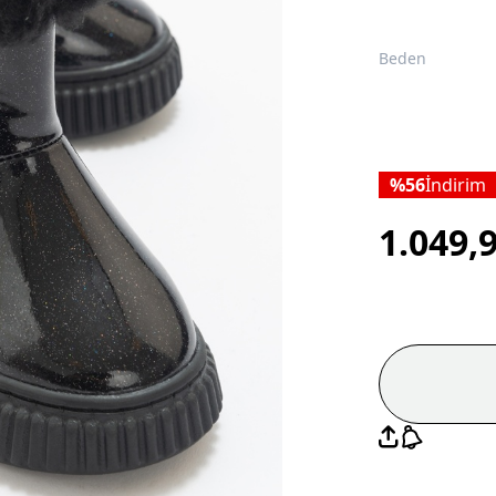
Beden
56
İndirim
1.049,