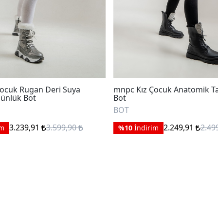
ocuk Rugan Deri Suya
mnpc Kız Çocuk Anatomik Ta
Günlük Bot
Bot
BOT
3.239,91
3.599,90
2.249,91
2.49
im
%10
İndirim