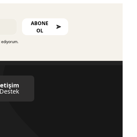
ABONE
OL
l ediyorum.
letişim
Destek