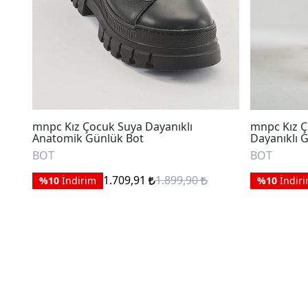
mnpc Kız Çocuk Suya Dayanıklı
mnpc Kız Ç
Anatomik Günlük Bot
Dayanıklı 
BOT
BOT
1.709,91
1.899,90
%10
İndirim
%10
İndir