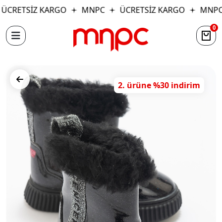
ÜCRETSİZ KARGO
MNPC
ÜCRETSİZ KARGO
MNPC
0
2. ürüne %30 indirim