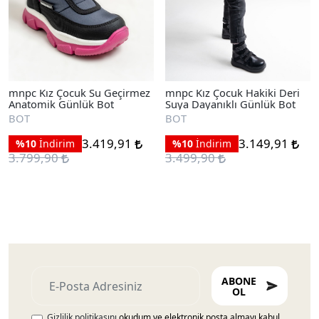
mnpc Kız Çocuk Su Geçirmez
mnpc Kız Çocuk Hakiki Deri
Anatomik Günlük Bot
Suya Dayanıklı Günlük Bot
BOT
BOT
3.419,91
3.149,91
%10
İndirim
%10
İndirim
3.799,90
3.499,90
ABONE
OL
Gizlilik politikasını
okudum ve elektronik posta almayı kabul