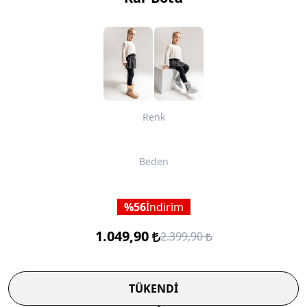
Renk
Beden
56
İndirim
1.049,90
2.399,90
TÜKENDİ