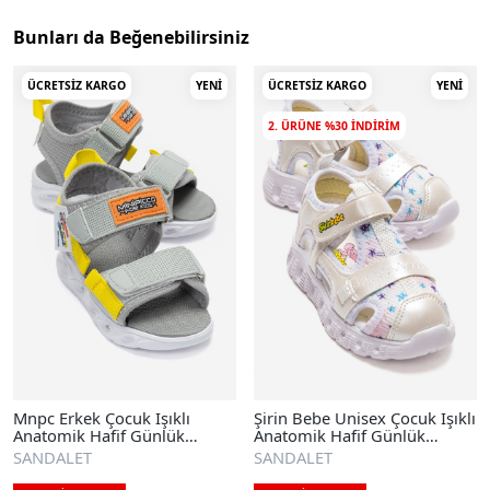
Bunları da Beğenebilirsiniz
ÜCRETSIZ KARGO
YENI
ÜCRETSIZ KARGO
YENI
2. ÜRÜNE %30 INDIRIM
Mnpc Erkek Çocuk Işıklı
Şirin Bebe Unisex Çocuk Işıklı
Anatomik Hafif Günlük
Anatomik Hafif Günlük
Sandalet
Sandalet
SANDALET
SANDALET