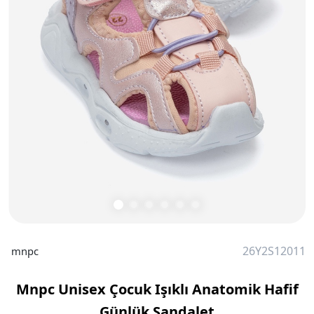
26Y2S12011
mnpc
Mnpc Unisex Çocuk Işıklı Anatomik Hafif
Günlük Sandalet