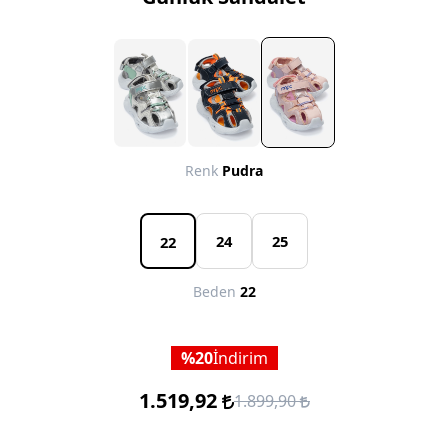
Renk
Pudra
24
25
22
Beden
22
20
İndirim
1.519,92
1.899,90