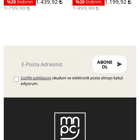
1.439,92
1.199,92
%20
İndirim
%20
İndirim
1.799,90
1.499,90
ABONE
OL
Gizlilik politikasını
okudum ve elektronik posta almayı kabul
ediyorum.