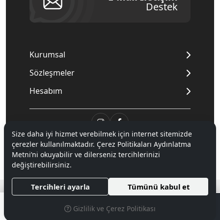
Destek
Kurumsal
Sözleşmeler
Hesabım
Size daha iyi hizmet verebilmek için internet sitemizde
çerezler kullanılmaktadır. Çerez Politikaları Aydınlatma
© 2020
Mnpc
. Tüm hakları saklıdır.
Metni’ni okuyabilir ve dilerseniz tercihlerinizi
değiştirebilirsiniz.
®
Tercihleri ayarla
Tümünü kabul et
Hipotenüs
Yeni Nesil E-Ticaret Sistemleri ile Hazırlanmıştır.
0
Gizlilik ve Çerez Politikası
MENÜ
ARAMA
PARA BIRIMI SEÇINIZ
FAVORILERIM
ÜYELIK
SEPETIM