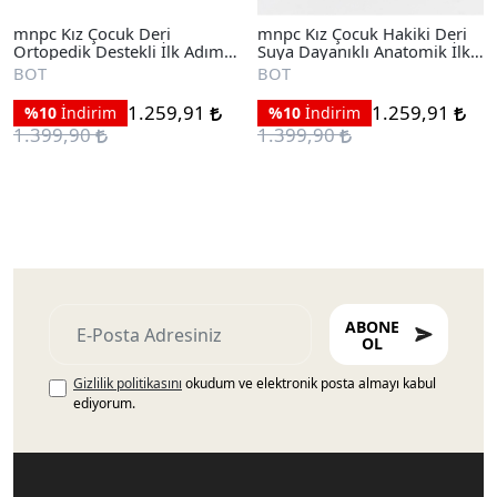
mnpc Kız Çocuk Deri
mnpc Kız Çocuk Hakiki Deri
Ortopedik Destekli İlk Adım
Suya Dayanıklı Anatomik İlk
Bot
Adım Bot
BOT
BOT
1.259,91
1.259,91
%10
İndirim
%10
İndirim
1.399,90
1.399,90
ABONE
OL
Gizlilik politikasını
okudum ve elektronik posta almayı kabul
ediyorum.