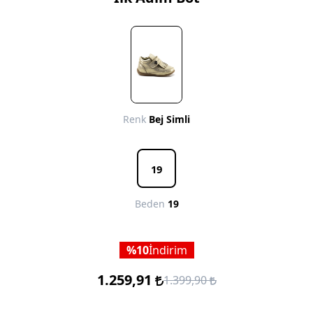
Renk
Bej Simli
19
Beden
19
10
İndirim
1.259,91
1.399,90