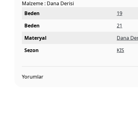
Malzeme : Dana Derisi
Beden
19
Beden
21
Materyal
Dana Der
Sezon
KIS
Yorumlar