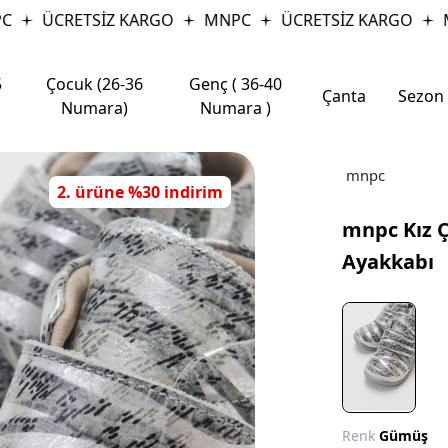
ÜCRETSİZ KARGO
MNPC
ÜCRETSİZ KARGO
M
5
Çocuk (26-36
Genç ( 36-40
Çanta
Sezon
Numara)
Numara )
mnpc
2. ürüne %30 indirim
mnpc Kız Ç
Ayakkabı
Renk
Gümüş