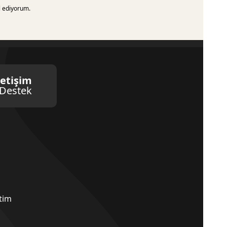
l ediyorum.
letişim
Destek
etim