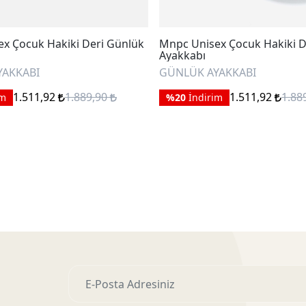
x Çocuk Hakiki Deri Günlük
Mnpc Unisex Çocuk Hakiki D
Ayakkabı
YAKKABI
GÜNLÜK AYAKKABI
1.511,92
1.889,90
1.511,92
1.88
im
%20
İndirim