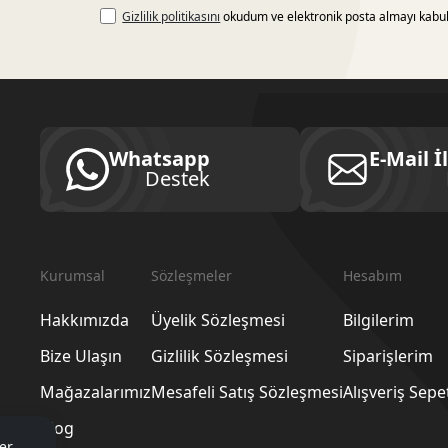
Gizlilik politikasını
okudum ve elektronik posta almayı kabu
Whatsapp
E-Mail İ
Destek
Kurumsal
Sözleşmeler
Hesabım
Hakkımızda
Üyelik Sözleşmesi
Bilgilerim
Bize Ulaşın
Gizlilik Sözleşmesi
Siparişlerim
Mağazalarımız
Mesafeli Satış Sözleşmesi
Alışveriş Sep
Blog
er