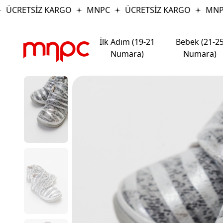
ÜCRETSİZ KARGO
MNPC
ÜCRETSİZ KARGO
MNPC
İlk Adım (19-21
Bebek (21-2
Numara)
Numara)