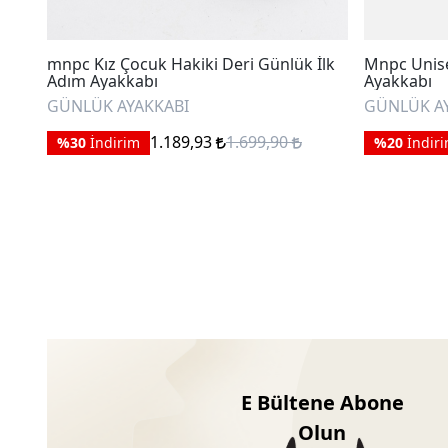
mnpc Kız Çocuk Hakiki Deri Günlük İlk
Mnpc Unise
Adım Ayakkabı
Ayakkabı
GÜNLÜK AYAKKABI
GÜNLÜK A
1.189,93
1.699,90
%30
İndirim
%20
İndir
E Bültene Abone
Olun