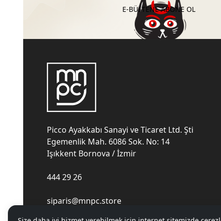
E-BÜLTENE ABONE OL
Picco Ayakkabı Sanayi ve Ticaret Ltd. Şti
Egemenlik Mah. 6086 Sok. No: 14
Işıkkent Bornova / İzmir
444 29 26
siparis@mnpc.store
Size daha iyi hizmet verebilmek için internet sitemizde çerezl