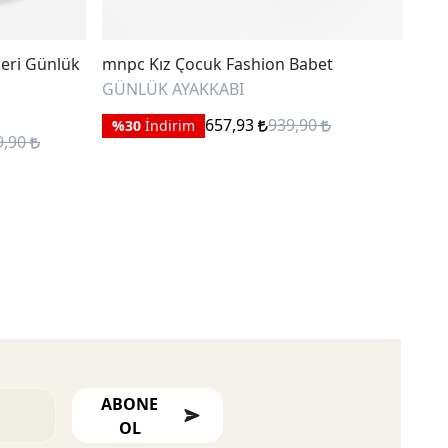
eri Günlük
mnpc Kız Çocuk Fashion Babet
mnp
GÜNLÜK AYAKKABI
GÜN
657,93
939,90
%30
İndirim
%
9,90
ABONE
OL