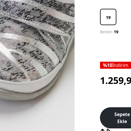
19
Beden
19
10
İndirim
1.259,
Sepete
Ekle