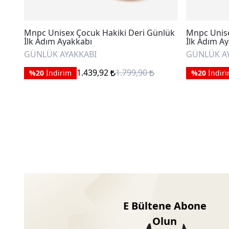
Mnpc Unisex Çocuk Hakiki Deri Günlük
Mnpc Unise
İlk Adım Ayakkabı
İlk Adım A
GÜNLÜK AYAKKABI
GÜNLÜK A
1.439,92
1.799,90
%20
İndirim
%20
İndir
E Bültene Abone
Olun