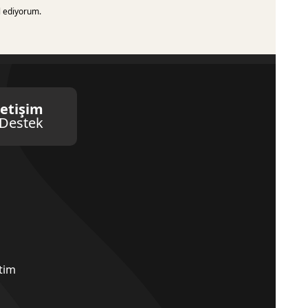
l ediyorum.
letişim
Destek
etim