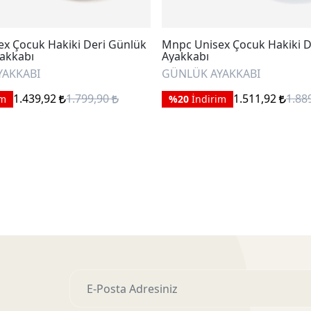
x Çocuk Hakiki Deri Günlük
Mnpc Unisex Çocuk Hakiki D
yakkabı
Ayakkabı
YAKKABI
GÜNLÜK AYAKKABI
1.439,92
1.799,90
1.511,92
1.88
im
%20
İndirim