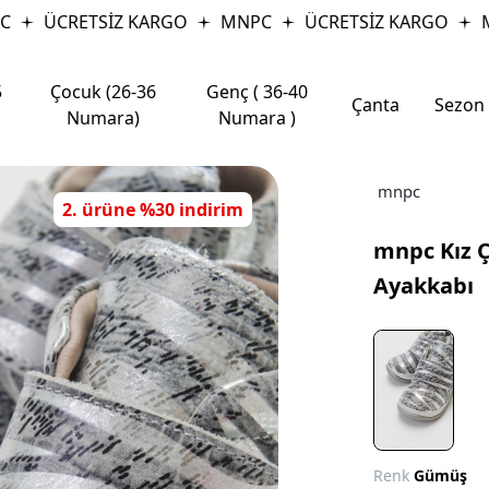
ÜCRETSİZ KARGO
MNPC
ÜCRETSİZ KARGO
MN
5
Çocuk (26-36
Genç ( 36-40
Çanta
Sezon
Numara)
Numara )
mnpc
2. ürüne %30 indirim
mnpc Kız Ç
Ayakkabı
Renk
Gümüş