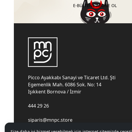
E-BÜLTENE ABONE OL
Picco Ayakkabı Sanayi ve Ticaret Ltd. Şti
Egemenlik Mah. 6086 Sok. No: 14
Işıkkent Bornova / İzmir
444 29 26
siparis@mnpc.store
Size daha iyi hizmet verebilmek için internet sitemizde çerezl