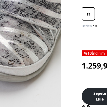
19
Beden
19
10
İndirim
1.259,
Sepete
Ekle