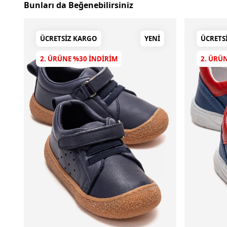
Bunları da Beğenebilirsiniz
ÜCRETSIZ KARGO
YENI
ÜCRETS
2. ÜRÜNE %30 INDIRIM
2. ÜRÜ