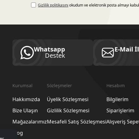
Gizlilik politikasını
okudum ve elektronik posta almayı kabu
Whatsapp
E-Mail İ
Destek
Kurumsal
Sözleşmeler
Hesabım
Hakkımızda
Üyelik Sözleşmesi
Bilgilerim
Bize Ulaşın
Gizlilik Sözleşmesi
Siparişlerim
Mağazalarımız
Mesafeli Satış Sözleşmesi
Alışveriş Sep
Blog
er