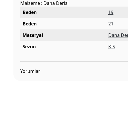
Malzeme : Dana Derisi
Beden
19
Beden
21
Materyal
Dana Der
Sezon
KIS
Yorumlar