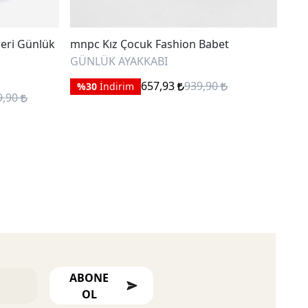
eri Günlük
mnpc Kız Çocuk Fashion Babet
Mar
Adı
GÜNLÜK AYAKKABI
GÜN
657,93
939,90
%30
İndirim
9,90
%
ABONE
OL