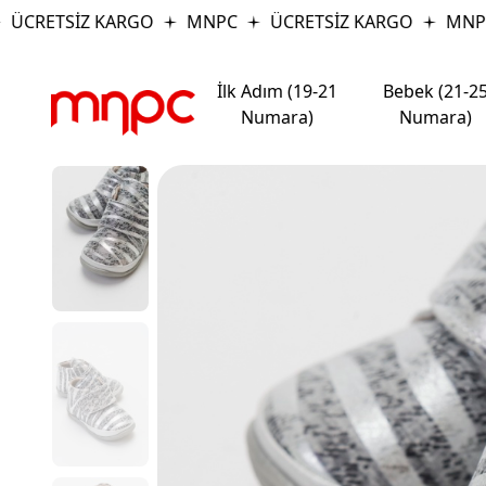
CRETSİZ KARGO
MNPC
ÜCRETSİZ KARGO
MNPC
İlk Adım (19-21
Bebek (21-2
Numara)
Numara)