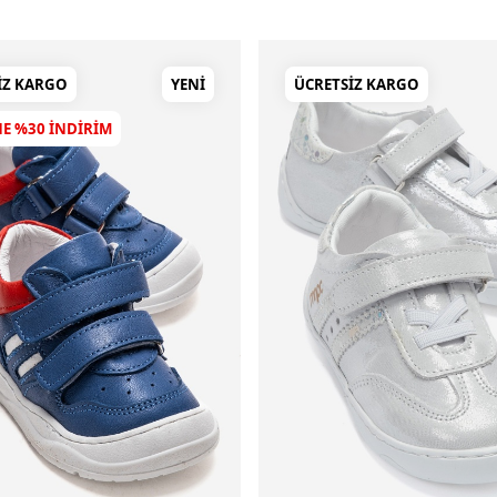
IZ KARGO
YENI
ÜCRETSIZ KARGO
NE %30 INDIRIM