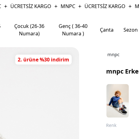
ÜCRETSİZ KARGO
MNPC
ÜCRETSİZ KARGO
MNP
5
Çocuk (26-36
Genç ( 36-40
Çanta
Sezon
Numara)
Numara )
mnpc
2. ürüne %30 indirim
mnpc Erke
Renk