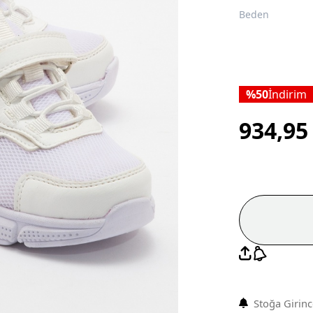
Beden
50
İndirim
934,9
Stoğa Girin