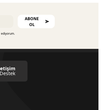
ABONE
OL
l ediyorum.
letişim
Destek