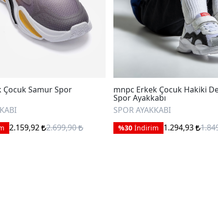
k Çocuk Samur Spor
mnpc Erkek Çocuk Hakiki De
Spor Ayakkabı
KABI
SPOR AYAKKABI
2.159,92
2.699,90
1.294,93
1.84
im
%30
İndirim