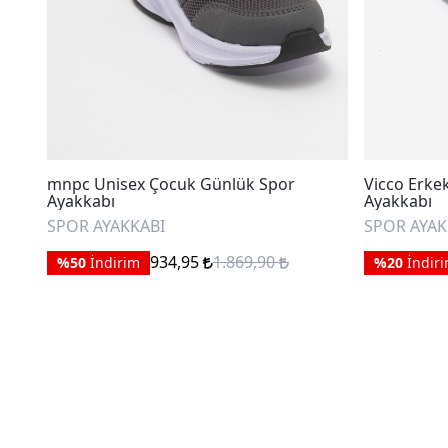
mnpc Unisex Çocuk Günlük Spor
Vicco Erke
Ayakkabı
Ayakkabı
SPOR AYAKKABI
SPOR AYAK
934,95
1.869,90
%50
İndirim
%20
İndir