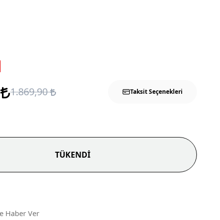
5
1.869,90
Taksit Seçenekleri
TÜKENDİ
ce Haber Ver