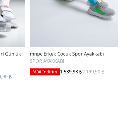
ri Günlük
mnpc Erkek Çocuk Spor Ayakkabı
Pep
SPOR AYAKKABI
SPO
1.539,93
2.199,90
%30
İndirim
%
9,90