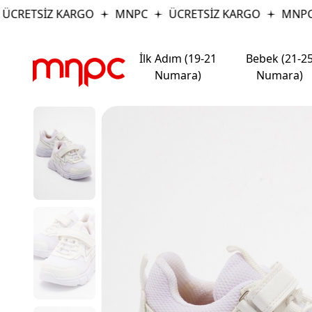
RETSİZ KARGO
MNPC
ÜCRETSİZ KARGO
MNPC
İlk Adım (19-21
Bebek (21-2
Numara)
Numara)