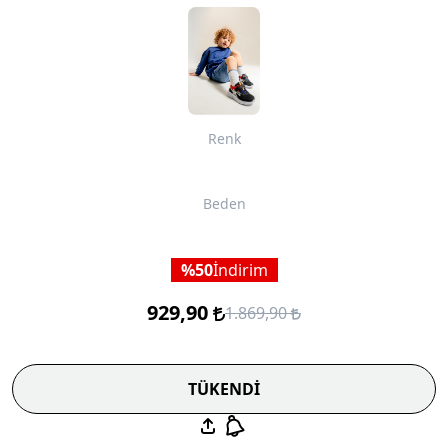
Renk
Beden
50
İndirim
929,90
1.869,90
TÜKENDİ