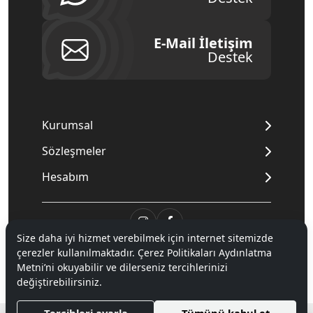
E-Mail İletişim
Destek
Kurumsal
Sözleşmeler
Hesabım
Size daha iyi hizmet verebilmek için internet sitemizde
çerezler kullanılmaktadır. Çerez Politikaları Aydınlatma
© 2020
Mnpc
. Tüm hakları saklıdır.
Metni’ni okuyabilir ve dilerseniz tercihlerinizi
değiştirebilirsiniz.
®
Hipotenüs
Yeni Nesil E-Ticaret Sistemleri ile Hazırlanmıştır.