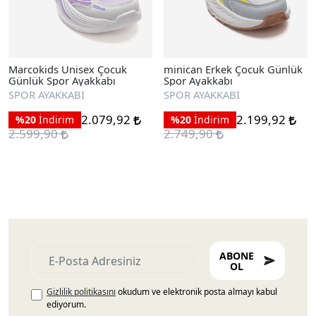
Marcokids Unisex Çocuk
minican Erkek Çocuk Günlük
Günlük Spor Ayakkabı
Spor Ayakkabı
SPOR AYAKKABI
SPOR AYAKKABI
2.079,92
2.199,92
%20
İndirim
%20
İndirim
2.599,90
2.749,90
ABONE
OL
Gizlilik politikasını
okudum ve elektronik posta almayı kabul
ediyorum.