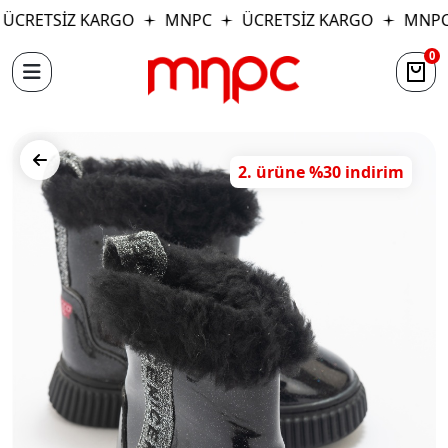
ÜCRETSİZ KARGO
MNPC
ÜCRETSİZ KARGO
MNPC
0
2. ürüne %30 indirim