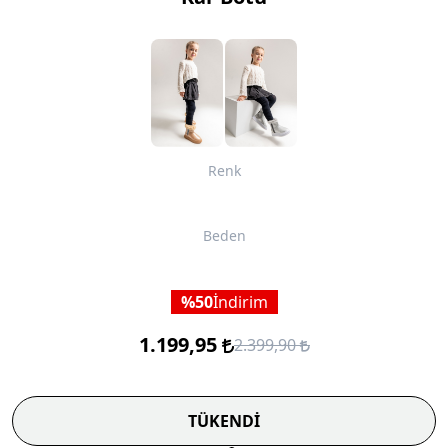
Renk
Beden
50
İndirim
1.199,95
2.399,90
TÜKENDİ