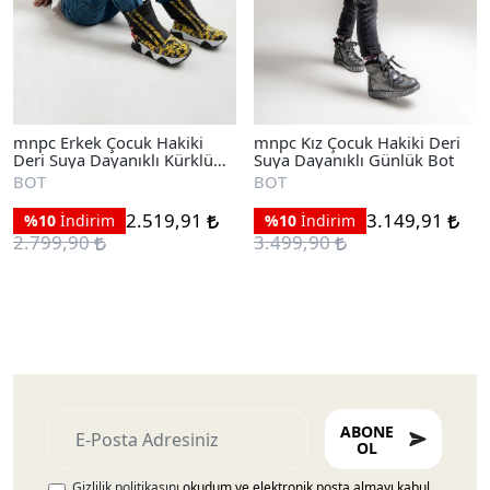
mnpc Erkek Çocuk Hakiki
mnpc Kız Çocuk Hakiki Deri
Deri Suya Dayanıklı Kürklü
Suya Dayanıklı Günlük Bot
Günlük Bot
BOT
BOT
2.519,91
3.149,91
%10
İndirim
%10
İndirim
2.799,90
3.499,90
ABONE
OL
Gizlilik politikasını
okudum ve elektronik posta almayı kabul