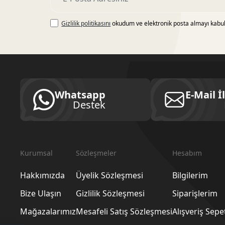
Gizlilik politikasını
okudum ve elektronik posta almayı kabu
Whatsapp
E-Mail İ
Destek
Kurumsal
Sözleşmeler
Hesabım
Hakkımızda
Üyelik Sözleşmesi
Bilgilerim
Bize Ulaşın
Gizlilik Sözleşmesi
Siparişlerim
Mağazalarımız
Mesafeli Satış Sözleşmesi
Alışveriş Sep