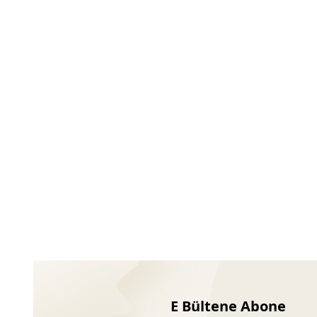
Ayakkabıları
E Bültene Abone