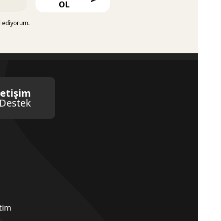
OL
l ediyorum.
letişim
Destek
etim