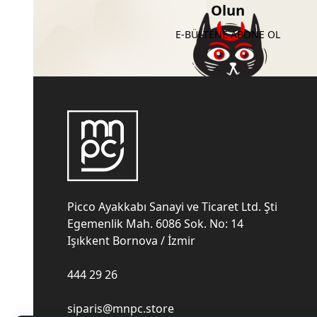
Olun
E-BÜLTENE ABONE OL
Picco Ayakkabı Sanayi ve Ticaret Ltd. Şti
Egemenlik Mah. 6086 Sok. No: 14
Işıkkent Bornova / İzmir
444 29 26
siparis@mnpc.store