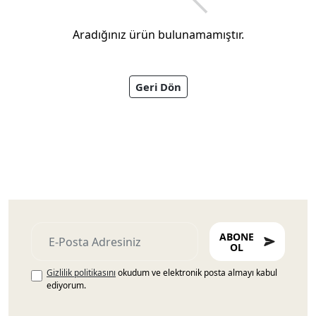
Aradığınız ürün bulunamamıştır.
Geri Dön
Ayakkabıları
ABONE
OL
Gizlilik politikasını
okudum ve elektronik posta almayı kabul
ediyorum.