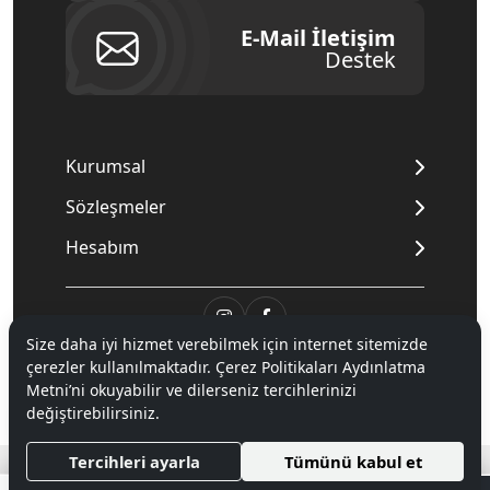
E-Mail İletişim
Destek
Kurumsal
Sözleşmeler
Hesabım
Size daha iyi hizmet verebilmek için internet sitemizde
© 2020
Mnpc
. Tüm hakları saklıdır.
çerezler kullanılmaktadır. Çerez Politikaları Aydınlatma
Metni’ni okuyabilir ve dilerseniz tercihlerinizi
değiştirebilirsiniz.
®
Hipotenüs
Yeni Nesil E-Ticaret Sistemleri ile Hazırlanmıştır.
Tercihleri ayarla
Tümünü kabul et