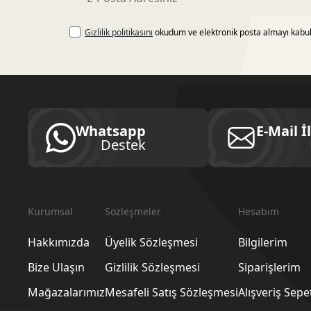
Gizlilik politikasını
okudum ve elektronik posta almayı kabu
Whatsapp
E-Mail İ
Destek
Kurumsal
Sözleşmeler
Hesabım
Hakkımızda
Üyelik Sözleşmesi
Bilgilerim
Bize Ulaşın
Gizlilik Sözleşmesi
Siparişlerim
Mağazalarımız
Mesafeli Satış Sözleşmesi
Alışveriş Sep