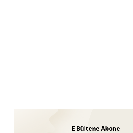
Ayakkabıları
E Bültene Abone