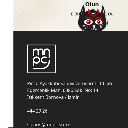
Olun
E-BÜLTENE ABONE OL
Picco Ayakkabı Sanayi ve Ticaret Ltd. Şti
Egemenlik Mah. 6086 Sok. No: 14
Işıkkent Bornova / İzmir
444 29 26
siparis@mnpc.store