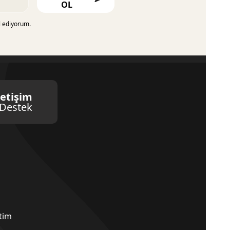
OL
l ediyorum.
letişim
Destek
etim