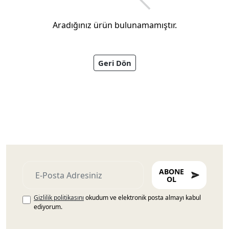
Aradığınız ürün bulunamamıştır.
Geri Dön
Ayakkabıları
ABONE
OL
Gizlilik politikasını
okudum ve elektronik posta almayı kabul
ediyorum.