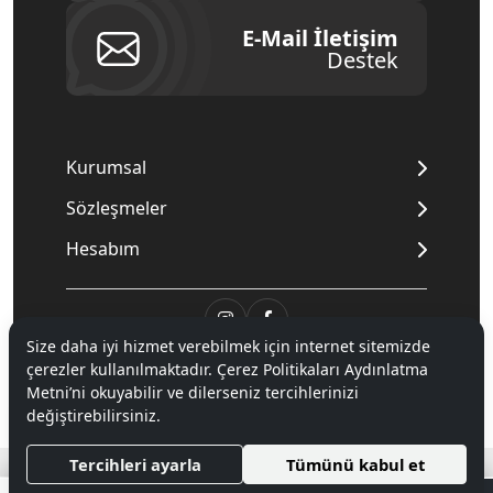
E-Mail İletişim
Destek
Kurumsal
Sözleşmeler
Hesabım
Size daha iyi hizmet verebilmek için internet sitemizde
© 2020
Mnpc
. Tüm hakları saklıdır.
çerezler kullanılmaktadır. Çerez Politikaları Aydınlatma
Metni’ni okuyabilir ve dilerseniz tercihlerinizi
değiştirebilirsiniz.
®
Hipotenüs
Yeni Nesil E-Ticaret Sistemleri ile Hazırlanmıştır.
Tercihleri ayarla
Tümünü kabul et