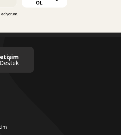
OL
l ediyorum.
letişim
Destek
etim