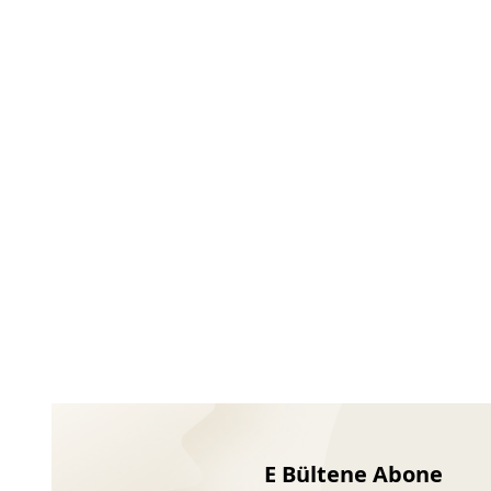
Ayakkabıları
E Bültene Abone