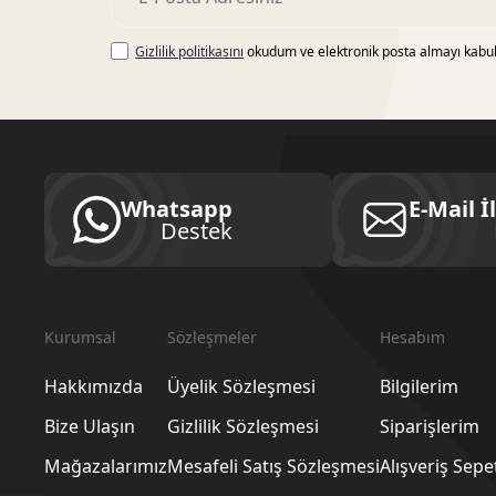
Gizlilik politikasını
okudum ve elektronik posta almayı kabu
Whatsapp
E-Mail İ
Destek
Kurumsal
Sözleşmeler
Hesabım
Hakkımızda
Üyelik Sözleşmesi
Bilgilerim
Bize Ulaşın
Gizlilik Sözleşmesi
Siparişlerim
Mağazalarımız
Mesafeli Satış Sözleşmesi
Alışveriş Sep