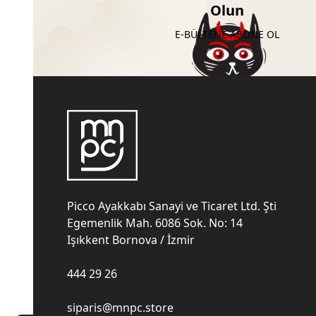
Olun
E-BÜLTENE ABONE OL
Picco Ayakkabı Sanayi ve Ticaret Ltd. Şti
Egemenlik Mah. 6086 Sok. No: 14
Işıkkent Bornova / İzmir
444 29 26
siparis@mnpc.store