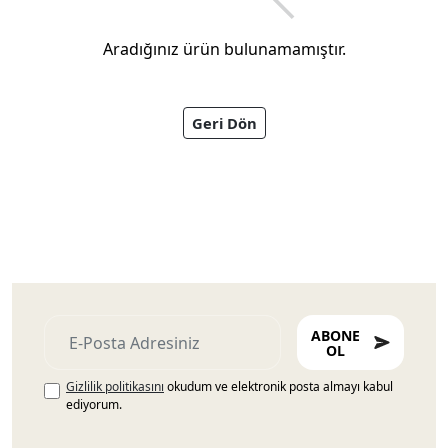
Aradığınız ürün bulunamamıştır.
Geri Dön
Ayakkabıları
ABONE
OL
Gizlilik politikasını
okudum ve elektronik posta almayı kabul
ediyorum.