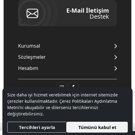
E-Mail İletişim
Destek
Kurumsal
Sözleşmeler
Hesabım
Size daha iyi hizmet verebilmek için internet sitemizde
© 2020
Mnpc
. Tüm hakları saklıdır.
çerezler kullanılmaktadır. Çerez Politikaları Aydınlatma
Metni’ni okuyabilir ve dilerseniz tercihlerinizi
değiştirebilirsiniz.
®
Hipotenüs
Yeni Nesil E-Ticaret Sistemleri ile Hazırlanmıştır.
Tercihleri ayarla
Tümünü kabul et