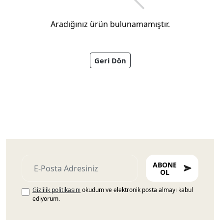
Aradığınız ürün bulunamamıştır.
Geri Dön
Ayakkabıları
ABONE
OL
Gizlilik politikasını
okudum ve elektronik posta almayı kabul
ediyorum.