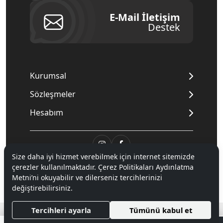
E-Mail İletişim
Destek
Kurumsal
Sözleşmeler
Hesabım
Size daha iyi hizmet verebilmek için internet sitemizde
© 2020
Mnpc
. Tüm hakları saklıdır.
çerezler kullanılmaktadır. Çerez Politikaları Aydınlatma
Metni’ni okuyabilir ve dilerseniz tercihlerinizi
değiştirebilirsiniz.
®
Hipotenüs
Yeni Nesil E-Ticaret Sistemleri ile Hazırlanmıştır.
Tercihleri ayarla
Tümünü kabul et