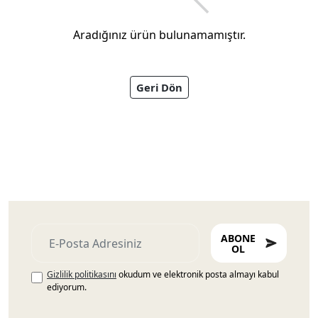
Aradığınız ürün bulunamamıştır.
Geri Dön
Ayakkabıları
ABONE
OL
Gizlilik politikasını
okudum ve elektronik posta almayı kabul
ediyorum.