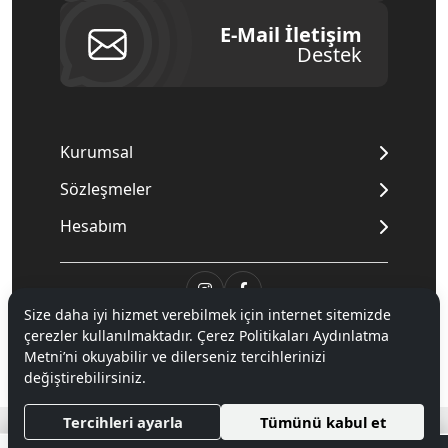
E-Mail İletişim
Destek
Kurumsal
Sözleşmeler
Hesabım
Size daha iyi hizmet verebilmek için internet sitemizde
© 2020
Mnpc
. Tüm hakları saklıdır.
çerezler kullanılmaktadır. Çerez Politikaları Aydınlatma
Metni’ni okuyabilir ve dilerseniz tercihlerinizi
değiştirebilirsiniz.
®
Hipotenüs
Yeni Nesil E-Ticaret Sistemleri ile Hazırlanmıştır.
Tercihleri ayarla
Tümünü kabul et