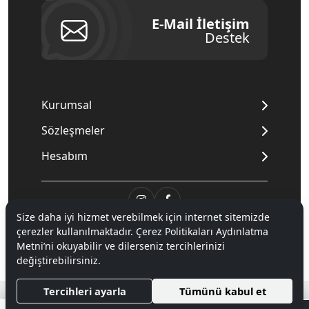
E-Mail İletişim
Destek
Kurumsal
Sözleşmeler
Hesabım
Size daha iyi hizmet verebilmek için internet sitemizde
© 2020
Mnpc
. Tüm hakları saklıdır.
çerezler kullanılmaktadır. Çerez Politikaları Aydınlatma
Metni’ni okuyabilir ve dilerseniz tercihlerinizi
değiştirebilirsiniz.
®
Hipotenüs
Yeni Nesil E-Ticaret Sistemleri ile Hazırlanmıştır.
Tercihleri ayarla
Tümünü kabul et