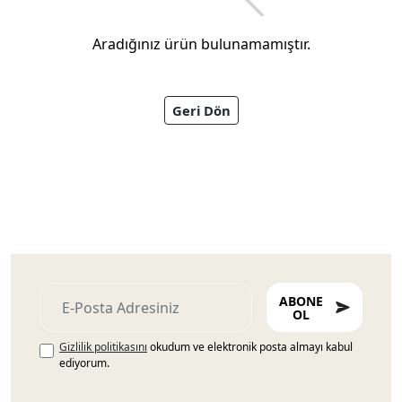
Aradığınız ürün bulunamamıştır.
Geri Dön
Ayakkabıları
ABONE
OL
Gizlilik politikasını
okudum ve elektronik posta almayı kabul
ediyorum.