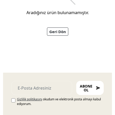
Aradığınız ürün bulunamamıştır.
Geri Dön
Ayakkabıları
ABONE
OL
Gizlilik politikasını
okudum ve elektronik posta almayı kabul
ediyorum.