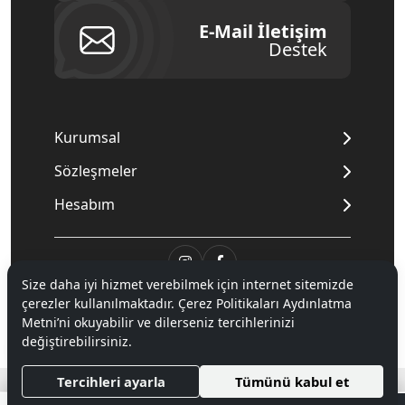
E-Mail İletişim
Destek
Kurumsal
Sözleşmeler
Hesabım
Size daha iyi hizmet verebilmek için internet sitemizde
© 2020
Mnpc
. Tüm hakları saklıdır.
çerezler kullanılmaktadır. Çerez Politikaları Aydınlatma
Metni’ni okuyabilir ve dilerseniz tercihlerinizi
değiştirebilirsiniz.
®
Hipotenüs
Yeni Nesil E-Ticaret Sistemleri ile Hazırlanmıştır.
Tercihleri ayarla
Tümünü kabul et