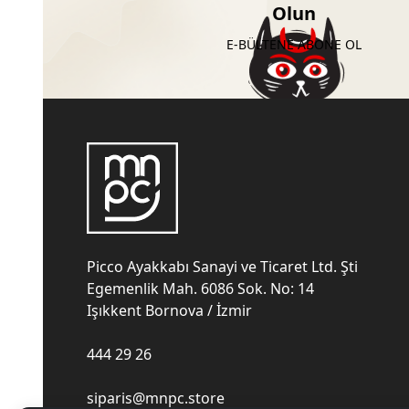
Olun
E-BÜLTENE ABONE OL
Picco Ayakkabı Sanayi ve Ticaret Ltd. Şti
Egemenlik Mah. 6086 Sok. No: 14
Işıkkent Bornova / İzmir
444 29 26
siparis@mnpc.store