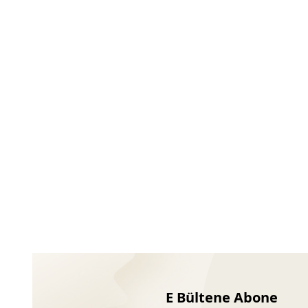
Ayakkabıları
E Bültene Abone