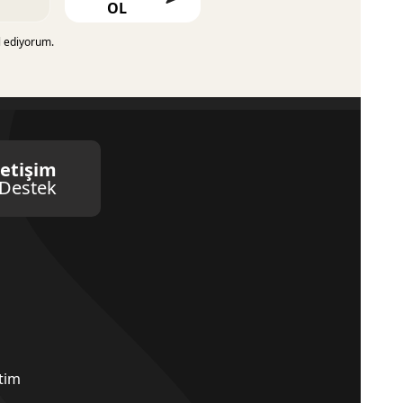
OL
l ediyorum.
letişim
Destek
etim