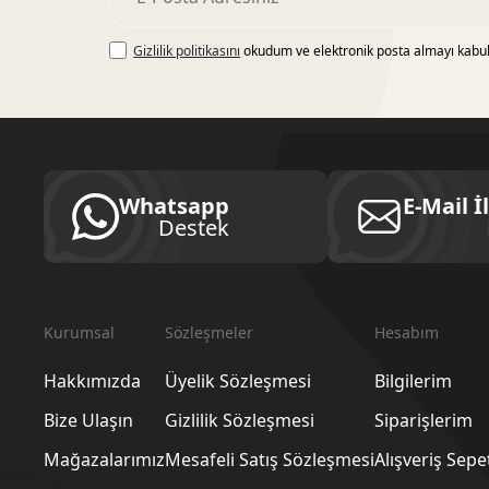
Gizlilik politikasını
okudum ve elektronik posta almayı kabu
Whatsapp
E-Mail İ
Destek
Kurumsal
Sözleşmeler
Hesabım
Hakkımızda
Üyelik Sözleşmesi
Bilgilerim
Bize Ulaşın
Gizlilik Sözleşmesi
Siparişlerim
Mağazalarımız
Mesafeli Satış Sözleşmesi
Alışveriş Sep