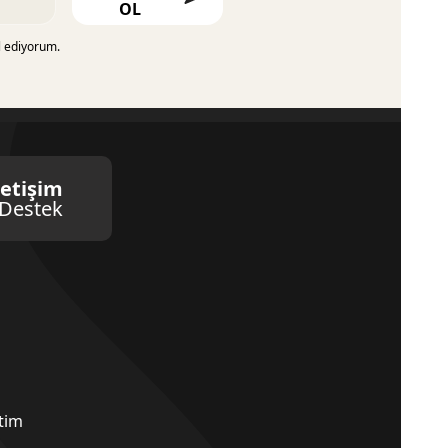
OL
l ediyorum.
letişim
Destek
etim