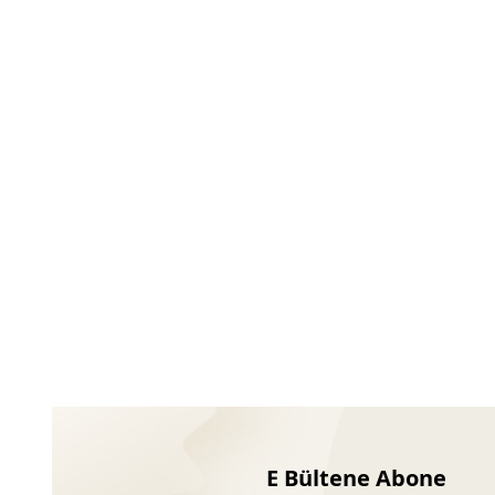
Ayakkabıları
E Bültene Abone