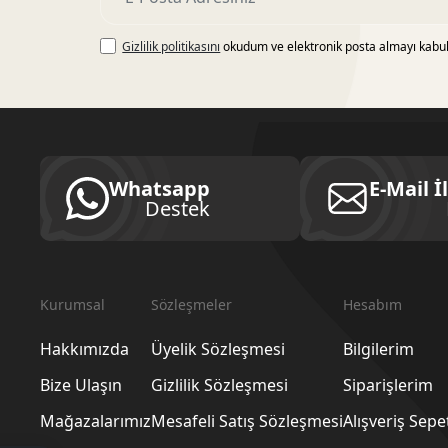
Gizlilik politikasını
okudum ve elektronik posta almayı kabu
Whatsapp
E-Mail İ
Destek
Kurumsal
Sözleşmeler
Hesabım
Hakkımızda
Üyelik Sözleşmesi
Bilgilerim
Bize Ulaşın
Gizlilik Sözleşmesi
Siparişlerim
Mağazalarımız
Mesafeli Satış Sözleşmesi
Alışveriş Sep