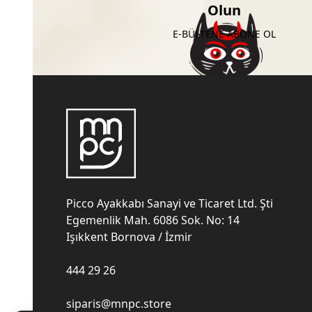
Olun
E-BÜLTENE ABONE OL
Picco Ayakkabı Sanayi ve Ticaret Ltd. Şti
Egemenlik Mah. 6086 Sok. No: 14
Işıkkent Bornova / İzmir
444 29 26
siparis@mnpc.store