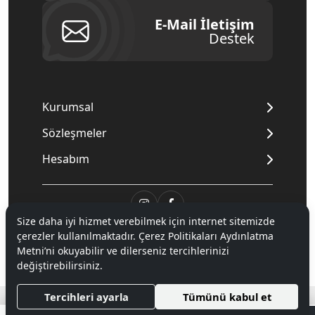
E-Mail İletişim
Destek
Kurumsal
Sözleşmeler
Hesabım
Size daha iyi hizmet verebilmek için internet sitemizde
© 2020
Mnpc
. Tüm hakları saklıdır.
çerezler kullanılmaktadır. Çerez Politikaları Aydınlatma
Metni’ni okuyabilir ve dilerseniz tercihlerinizi
değiştirebilirsiniz.
®
Hipotenüs
Yeni Nesil E-Ticaret Sistemleri ile Hazırlanmıştır.
Tercihleri ayarla
Tümünü kabul et