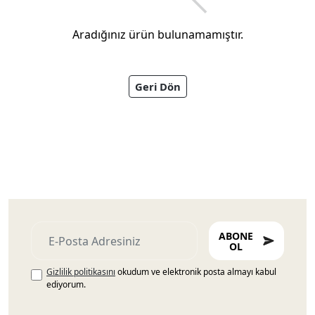
Aradığınız ürün bulunamamıştır.
Geri Dön
Ayakkabıları
ABONE
OL
Gizlilik politikasını
okudum ve elektronik posta almayı kabul
ediyorum.