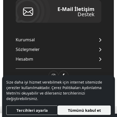
E-Mail İletişim
Destek
Kurumsal
Sözleşmeler
Hesabım
Size daha iyi hizmet verebilmek için internet sitemizde
© 2020
Mnpc
. Tüm hakları saklıdır.
çerezler kullanılmaktadır. Çerez Politikaları Aydınlatma
Metni’ni okuyabilir ve dilerseniz tercihlerinizi
değiştirebilirsiniz.
®
Hipotenüs
Yeni Nesil E-Ticaret Sistemleri ile Hazırlanmıştır.
Tercihleri ayarla
Tümünü kabul et