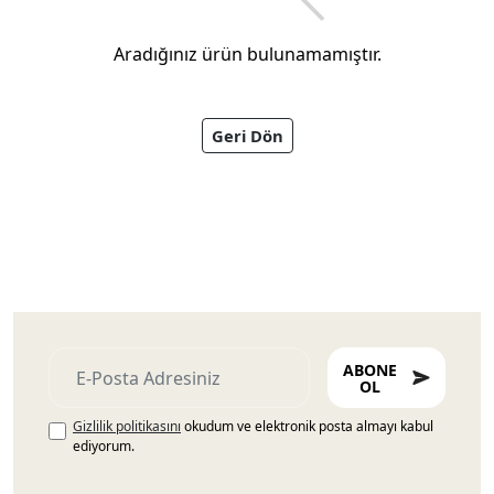
Aradığınız ürün bulunamamıştır.
Geri Dön
Ayakkabıları
ABONE
OL
Gizlilik politikasını
okudum ve elektronik posta almayı kabul
ediyorum.