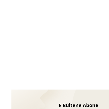
Ayakkabıları
E Bültene Abone