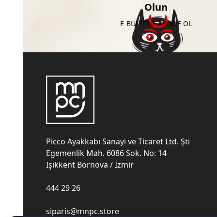
Olun
E-BÜLTENE ABONE OL
Picco Ayakkabı Sanayi ve Ticaret Ltd. Şti
Egemenlik Mah. 6086 Sok. No: 14
Işıkkent Bornova / İzmir
444 29 26
siparis@mnpc.store