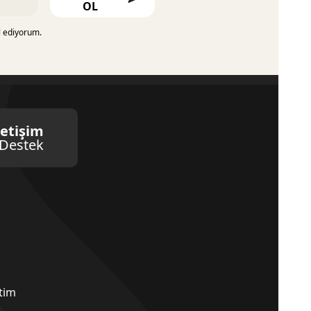
OL
l ediyorum.
letişim
Destek
etim