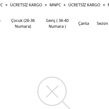
C
ÜCRETSİZ KARGO
MNPC
ÜCRETSİZ KARGO
5
Çocuk (26-36
Genç ( 36-40
Çanta
Sezon
Numara)
Numara )