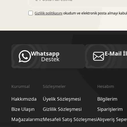
Gizlilik politikasını
okudum ve elektronik posta almayı kabu
Whatsapp
E-Mail İ
Destek
Kurumsal
Sözleşmeler
Hesabım
Hakkımızda
Üyelik Sözleşmesi
Bilgilerim
Bize Ulaşın
Gizlilik Sözleşmesi
Siparişlerim
Mağazalarımız
Mesafeli Satış Sözleşmesi
Alışveriş Sep