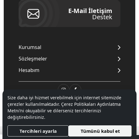
E-Mail İletişim
Destek
Kurumsal
Sözleşmeler
Hesabım
Size daha iyi hizmet verebilmek için internet sitemizde
© 2020
Mnpc
. Tüm hakları saklıdır.
çerezler kullanılmaktadır. Çerez Politikaları Aydınlatma
Metni’ni okuyabilir ve dilerseniz tercihlerinizi
değiştirebilirsiniz.
®
Hipotenüs
Yeni Nesil E-Ticaret Sistemleri ile Hazırlanmıştır.
Tercihleri ayarla
Tümünü kabul et