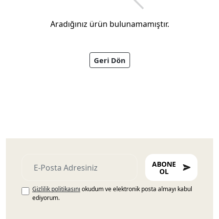
Aradığınız ürün bulunamamıştır.
Geri Dön
Ayakkabıları
ABONE
OL
Gizlilik politikasını
okudum ve elektronik posta almayı kabul
ediyorum.