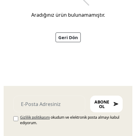
Aradığınız ürün bulunamamıştır.
Geri Dön
Ayakkabıları
ABONE
OL
Gizlilik politikasını
okudum ve elektronik posta almayı kabul
ediyorum.