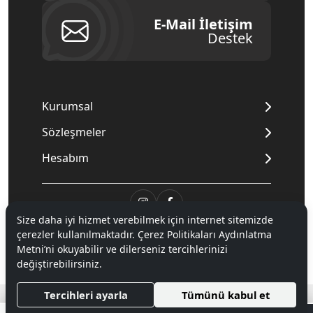
E-Mail İletişim
Destek
Kurumsal
Sözleşmeler
Hesabım
Size daha iyi hizmet verebilmek için internet sitemizde
© 2020
Mnpc
. Tüm hakları saklıdır.
çerezler kullanılmaktadır. Çerez Politikaları Aydınlatma
Metni’ni okuyabilir ve dilerseniz tercihlerinizi
değiştirebilirsiniz.
®
Hipotenüs
Yeni Nesil E-Ticaret Sistemleri ile Hazırlanmıştır.
Tercihleri ayarla
Tümünü kabul et