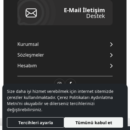
E-Mail İletişim
Destek
Kurumsal
Sözleşmeler
Hesabım
Size daha iyi hizmet verebilmek için internet sitemizde
© 2020
Mnpc
. Tüm hakları saklıdır.
çerezler kullanılmaktadır. Çerez Politikaları Aydınlatma
Metni’ni okuyabilir ve dilerseniz tercihlerinizi
değiştirebilirsiniz.
®
Hipotenüs
Yeni Nesil E-Ticaret Sistemleri ile Hazırlanmıştır.
Tercihleri ayarla
Tümünü kabul et