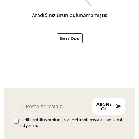
Aradığınız ürün bulunamamıştır.
Geri Dön
Ayakkabıları
ABONE
OL
Gizlilik politikasını
okudum ve elektronik posta almayı kabul
ediyorum.