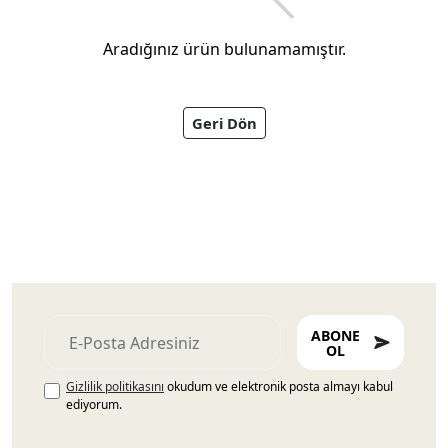
Aradığınız ürün bulunamamıştır.
Geri Dön
Ayakkabıları
ABONE
OL
Gizlilik politikasını
okudum ve elektronik posta almayı kabul
ediyorum.