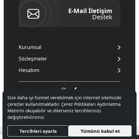
E-Mail İletişim
Destek
Kurumsal
Sözleşmeler
Hesabım
Size daha iyi hizmet verebilmek için internet sitemizde
© 2020
Mnpc
. Tüm hakları saklıdır.
çerezler kullanılmaktadır. Çerez Politikaları Aydınlatma
Metni’ni okuyabilir ve dilerseniz tercihlerinizi
değiştirebilirsiniz.
®
Hipotenüs
Yeni Nesil E-Ticaret Sistemleri ile Hazırlanmıştır.
Tercihleri ayarla
Tümünü kabul et