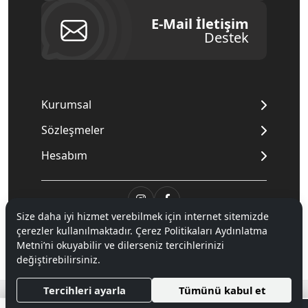
E-Mail İletişim
Destek
Kurumsal
Sözleşmeler
Hesabım
Size daha iyi hizmet verebilmek için internet sitemizde
© 2020
Mnpc
. Tüm hakları saklıdır.
çerezler kullanılmaktadır. Çerez Politikaları Aydınlatma
Metni’ni okuyabilir ve dilerseniz tercihlerinizi
değiştirebilirsiniz.
®
Hipotenüs
Yeni Nesil E-Ticaret Sistemleri ile Hazırlanmıştır.
Tercihleri ayarla
Tümünü kabul et