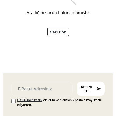
Aradığınız ürün bulunamamıştır.
Geri Dön
Ayakkabıları
ABONE
OL
Gizlilik politikasını
okudum ve elektronik posta almayı kabul
ediyorum.