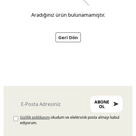
Aradığınız ürün bulunamamıştır.
Geri Dön
Ayakkabıları
ABONE
OL
Gizlilik politikasını
okudum ve elektronik posta almayı kabul
ediyorum.