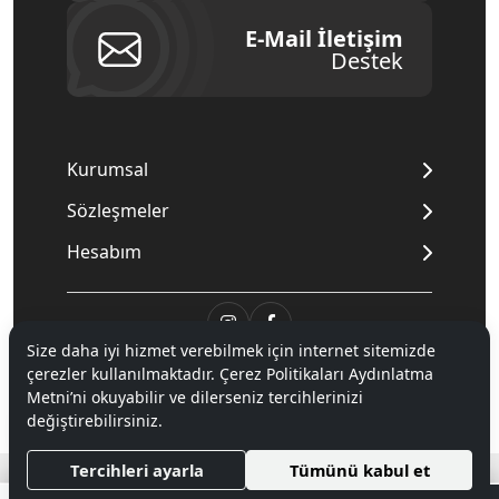
E-Mail İletişim
Destek
Kurumsal
Sözleşmeler
Hesabım
Size daha iyi hizmet verebilmek için internet sitemizde
© 2020
Mnpc
. Tüm hakları saklıdır.
çerezler kullanılmaktadır. Çerez Politikaları Aydınlatma
Metni’ni okuyabilir ve dilerseniz tercihlerinizi
değiştirebilirsiniz.
®
Hipotenüs
Yeni Nesil E-Ticaret Sistemleri ile Hazırlanmıştır.
Tercihleri ayarla
Tümünü kabul et