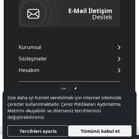
E-Mail İletişim
Destek
Kurumsal
Sözleşmeler
Hesabım
Size daha iyi hizmet verebilmek için internet sitemizde
© 2020
Mnpc
. Tüm hakları saklıdır.
çerezler kullanılmaktadır. Çerez Politikaları Aydınlatma
Metni’ni okuyabilir ve dilerseniz tercihlerinizi
değiştirebilirsiniz.
®
Hipotenüs
Yeni Nesil E-Ticaret Sistemleri ile Hazırlanmıştır.
Tercihleri ayarla
Tümünü kabul et