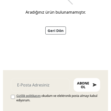
Aradığınız ürün bulunamamıştır.
Geri Dön
Ayakkabıları
ABONE
OL
Gizlilik politikasını
okudum ve elektronik posta almayı kabul
ediyorum.