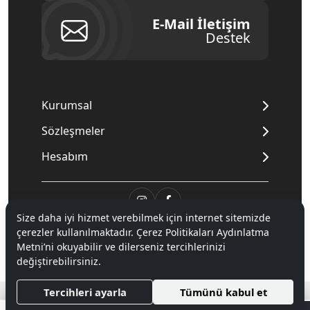
E-Mail İletişim
Destek
Kurumsal
Sözleşmeler
Hesabım
Size daha iyi hizmet verebilmek için internet sitemizde
© 2020
Mnpc
. Tüm hakları saklıdır.
çerezler kullanılmaktadır. Çerez Politikaları Aydınlatma
Metni’ni okuyabilir ve dilerseniz tercihlerinizi
değiştirebilirsiniz.
®
Hipotenüs
Yeni Nesil E-Ticaret Sistemleri ile Hazırlanmıştır.
Tercihleri ayarla
Tümünü kabul et