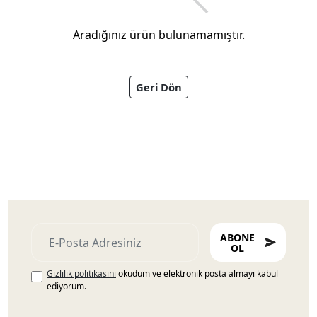
Aradığınız ürün bulunamamıştır.
Geri Dön
Ayakkabıları
ABONE
OL
Gizlilik politikasını
okudum ve elektronik posta almayı kabul
ediyorum.