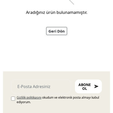
Aradığınız ürün bulunamamıştır.
Geri Dön
Ayakkabıları
ABONE
OL
Gizlilik politikasını
okudum ve elektronik posta almayı kabul
ediyorum.