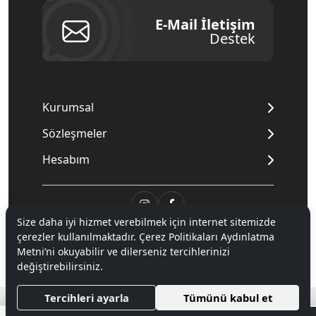
E-Mail İletişim
Destek
Kurumsal
Sözleşmeler
Hesabım
Size daha iyi hizmet verebilmek için internet sitemizde
© 2020
Mnpc
. Tüm hakları saklıdır.
çerezler kullanılmaktadır. Çerez Politikaları Aydınlatma
Metni’ni okuyabilir ve dilerseniz tercihlerinizi
değiştirebilirsiniz.
®
Hipotenüs
Yeni Nesil E-Ticaret Sistemleri ile Hazırlanmıştır.
Tercihleri ayarla
Tümünü kabul et