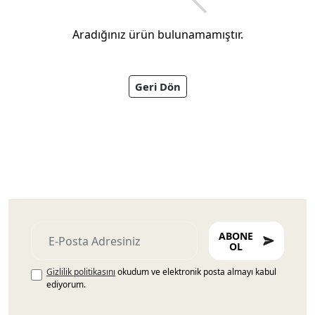
Aradığınız ürün bulunamamıştır.
Geri Dön
Ayakkabıları
ABONE
OL
Gizlilik politikasını
okudum ve elektronik posta almayı kabul
ediyorum.