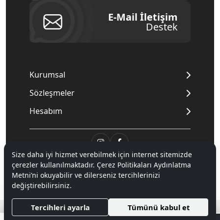
E-Mail İletişim
Destek
Kurumsal
Sözleşmeler
Hesabım
Size daha iyi hizmet verebilmek için internet sitemizde
© 2020
Mnpc
. Tüm hakları saklıdır.
çerezler kullanılmaktadır. Çerez Politikaları Aydınlatma
Metni’ni okuyabilir ve dilerseniz tercihlerinizi
değiştirebilirsiniz.
®
Hipotenüs
Yeni Nesil E-Ticaret Sistemleri ile Hazırlanmıştır.
Tercihleri ayarla
Tümünü kabul et