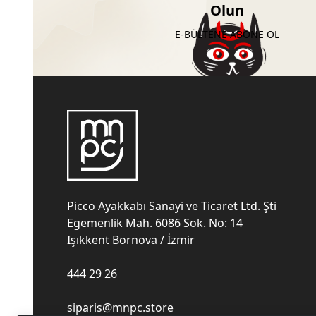
Olun
E-BÜLTENE ABONE OL
Picco Ayakkabı Sanayi ve Ticaret Ltd. Şti
Egemenlik Mah. 6086 Sok. No: 14
Işıkkent Bornova / İzmir
444 29 26
siparis@mnpc.store