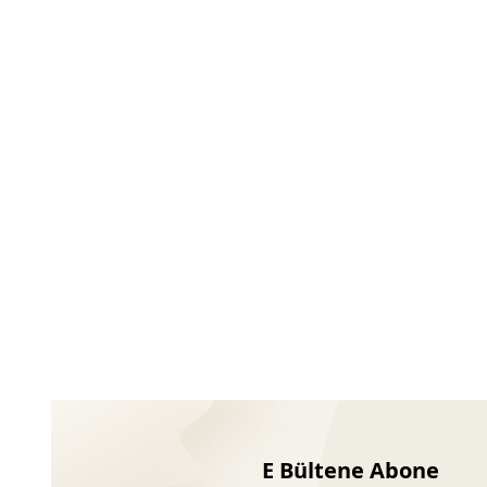
Ayakkabıları
E Bültene Abone