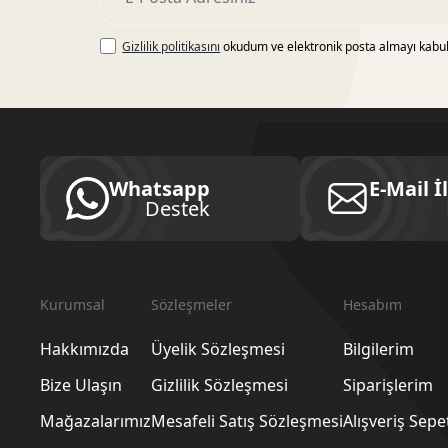
Gizlilik politikasını
okudum ve elektronik posta almayı kabu
Whatsapp
E-Mail İ
Destek
Kurumsal
Sözleşmeler
Hesabım
Hakkımızda
Üyelik Sözleşmesi
Bilgilerim
Bize Ulaşın
Gizlilik Sözleşmesi
Siparişlerim
Mağazalarımız
Mesafeli Satış Sözleşmesi
Alışveriş Sep