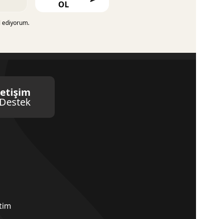
OL
l ediyorum.
letişim
Destek
etim